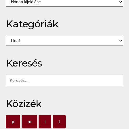
Archívum
Kategóriák
Kategóriák
Keresés
Keresés:
Közizék
p
m
i
t