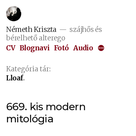
Tartalomhoz
Németh Kriszta
szájhős és
bérelhető alterego
CV
Blognavi
Fotó
Audio
Kategória tár:
Lloaf
669. kis modern
mitológia