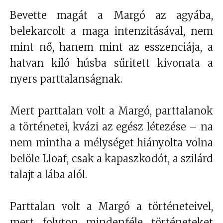
Bevette magát a Margó az agyába,
belekarcolt a maga intenzitásával, nem
mint nő, hanem mint az esszenciája, a
hatvan kiló húsba sűritett kivonata a
nyers parttalanságnak.
Mert parttalan volt a Margó, parttalanok
a történetei, kvázi az egész létezése – na
nem mintha a mélységet hiányolta volna
belöle Lloaf, csak a kapaszkodót, a szilárd
talajt a lába alól.
Parttalan volt a Margó a történeteivel,
mert folyton mindenféle történeteket