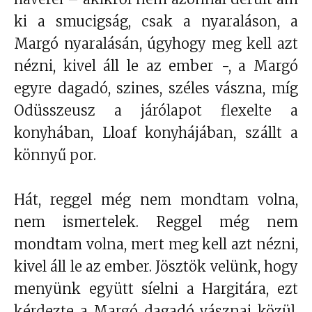
ki a smucigság, csak a nyaraláson, a
Margó nyaralásán, úgyhogy meg kell azt
nézni, kivel áll le az ember -, a Margó
egyre dagadó, szines, széles vászna, míg
Odüsszeusz a járólapot flexelte a
konyhában, Lloaf konyhájában, szállt a
könnyű por.
Hát, reggel még nem mondtam volna,
nem ismertelek. Reggel még nem
mondtam volna, mert meg kell azt nézni,
kivel áll le az ember. Jösztök velünk, hogy
menyünk együtt síelni a Hargitára, ezt
kérdezte a Margó dagadó vásznai közül,