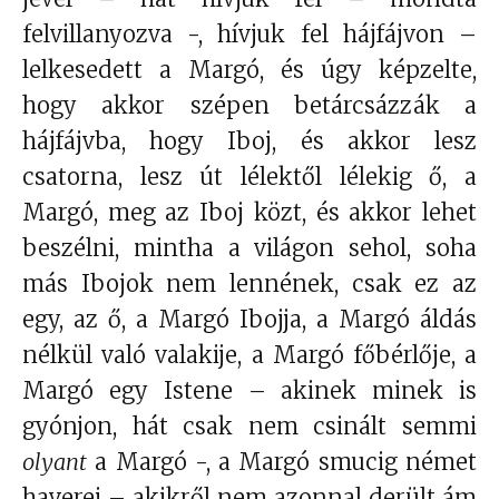
felvillanyozva -, hívjuk fel hájfájvon –
lelkesedett a Margó, és úgy képzelte,
hogy akkor szépen betárcsázzák a
hájfájvba, hogy Iboj, és akkor lesz
csatorna, lesz út lélektől lélekig ő, a
Margó, meg az Iboj közt, és akkor lehet
beszélni, mintha a világon sehol, soha
más Ibojok nem lennének, csak ez az
egy, az ő, a Margó Ibojja, a Margó áldás
nélkül való valakije, a Margó főbérlője, a
Margó egy Istene – akinek minek is
gyónjon, hát csak nem csinált semmi
olyant
a Margó -, a Margó smucig német
haverei – akikről nem azonnal derült ám