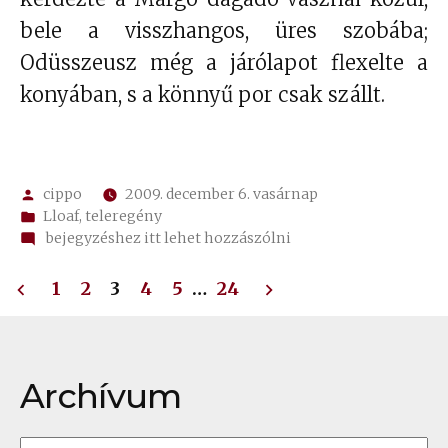
bele a visszhangos, üres szobába;
Odüsszeusz még a járólapot flexelte a
konyában, s a könnyű por csak szállt.
Szerző:
cippo
2009. december 6. vasárnap
Kategória:
Lloaf
,
teleregény
on
bejegyzéshez itt lehet hozzászólni
669.
Bejegyzések
kis
1
2
3
4
5
…
24
modern
lapozása
mitológia
Archívum