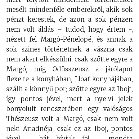
mesélt mindenféle emberekről, akik sok
pénzt kerestek, de azon a sok pénzen
nem volt áldás – tudod, hogy értem -,
nézett fel Margó-Pénelopé, és annak a
sok szines történetnek a vászna csak
nem akart elkészülni, csak szőtte egyre a
Margó, míg Odüsszeusz a járólapot
flexelte a konyhában, Lloaf konyhájában,
szállt a könnyű por; szőtte egyre az Ibojt,
így pontos jével, mert a nyelvi jelek
bonyolult rendszerében egy valóságos
Thészeusz volt a Margó, csak nem volt
neki Ariadnéja, csak ez az Iboj, pontos
jével – hát hívjuk fel – mondta