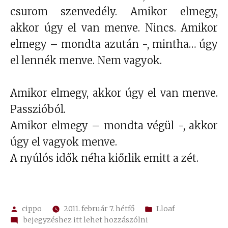
csurom szenvedély. Amikor elmegy,
akkor úgy el van menve. Nincs. Amikor
elmegy – mondta azután -, mintha… úgy
el lennék menve. Nem vagyok.
Amikor elmegy, akkor úgy el van menve.
Passzióból.
Amikor elmegy – mondta végül -, akkor
úgy el vagyok menve.
A nyúlós idők néha kiőrlik emitt a zét.
Szerző:
Kategória:
cippo
2011. február 7. hétfő
Lloaf
on
bejegyzéshez itt lehet hozzászólni