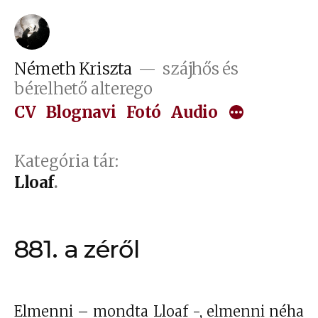
Tartalomhoz
Németh Kriszta
szájhős és
bérelhető alterego
CV
Blognavi
Fotó
Audio
Kategória tár:
Lloaf
881. a zéről
Elmenni – mondta Lloaf -, elmenni néha