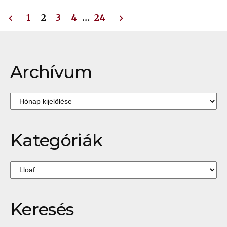
881.
Bejegyzések
a
1
2
3
4
…
24
zéről
lapozása
Archívum
Archívum
Kategóriák
Kategóriák
Keresés