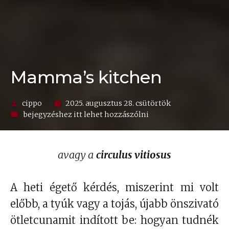
Mamma’s kitchen
Szerző:
cippo
2025. augusztus 28. csütörtök
on
bejegyzéshez itt lehet hozzászólni
Mamma’s
kitchen
avagy a
circulus vitiosus
A heti égető kérdés, miszerint mi volt
előbb, a tyúk vagy a tojás, újabb önszivató
ötletcunamit indított be: hogyan tudnék