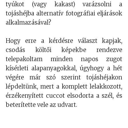
tyúkot (vagy kakast) varázsolni a
tojáshéjba alternatív fotográfiai eljárások
alkalmazásával?
Hogy erre a kérdésre választ kapjak,
csodás költői képekbe rendezve
telepakoltam minden napos zugot
kísérleti alapanyagokkal, úgyhogy a hét
végére már szó szerint tojáshéjakon
lépdeltünk, mert a komplett lelakkozott,
érzékenyített cuccot elsodorta a szél, és
beterítette vele az udvart.
Mivel a tojás gömbölyű, azaz csaknem