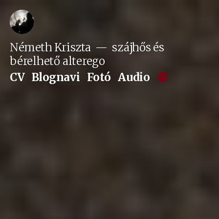
Tartalomhoz
Németh Kriszta
szájhős és
bérelhető alterego
CV
Blognavi
Fotó
Audio