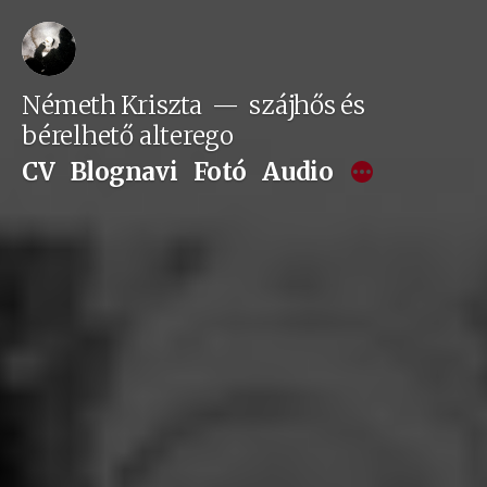
Tartalomhoz
Németh Kriszta
szájhős és
bérelhető alterego
CV
Blognavi
Fotó
Audio