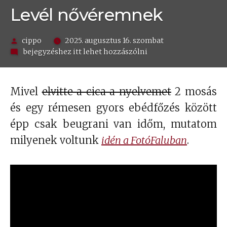
Levél nővéremnek
Szerző:
cippo
2025. augusztus 16. szombat
on
bejegyzéshez itt lehet hozzászólni
Levél
nővéremnek
Mivel
elvitte a cica a nyelvemet
2 mosás
és egy rémesen gyors ebédfőzés között
épp csak beugrani van időm, mutatom
milyenek voltunk
idén a FotóFaluban
.