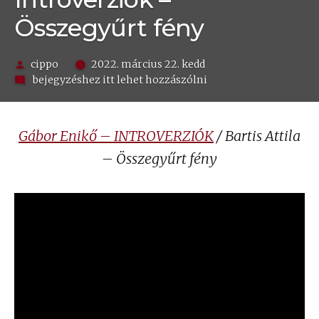
Összegyűrt fény
Szerző:
cippo
2022. március 22. kedd
on
bejegyzéshez itt lehet hozzászólni
Introverziók
–
Összegyűrt
Gábor Enikő – INTROVERZIÓK
/ Bartis Attila
fény
– Összegyűrt fény