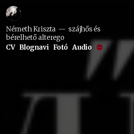
Tartalomhoz
Németh Kriszta
szájhős és
bérelhető alterego
CV
Blognavi
Fotó
Audio