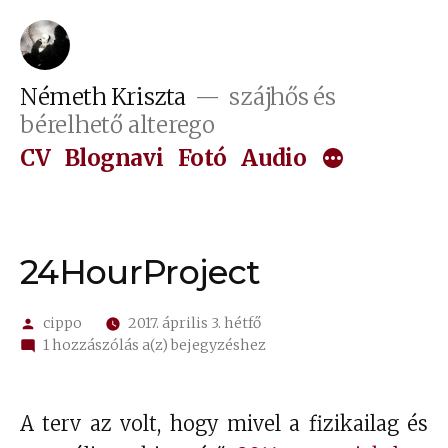
Tartalomhoz
Németh Kriszta
szájhős és
bérelhető alterego
CV
Blognavi
Fotó
Audio
24HourProject
Szerző:
cippo
2017. április 3. hétfő
24HourProject
1 hozzászólás a(z)
bejegyzéshez
A terv az volt, hogy mivel a fizikailag és