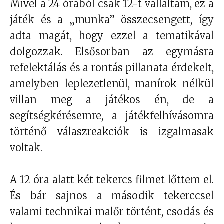
Mivel a 24 órából csak 12-t vállaltam, ez a
játék és a „munka” összecsengett, így
adta magát, hogy ezzel a tematikával
dolgozzak. Elsősorban az egymásra
refelektálás és a rontás pillanata érdekelt,
amelyben leplezetlenül, manírok nélkül
villan meg a játékos én, de a
segítségkérésemre, a játékfelhívásomra
történő válaszreakciók is izgalmasak
voltak.
A 12 óra alatt két tekercs filmet lőttem el.
És bár sajnos a második tekerccsel
valami technikai malőr történt, csodás és