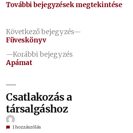
További bejegyzések megtekintése
Bejegyzés
Következő
Következő bejegyzés
bejegyzés:
Füveskönyv
navigáció
Előző
Korábbi bejegyzés
bejegyzés:
Apámat
Csatlakozás a
társalgáshoz
1 hozzászólás