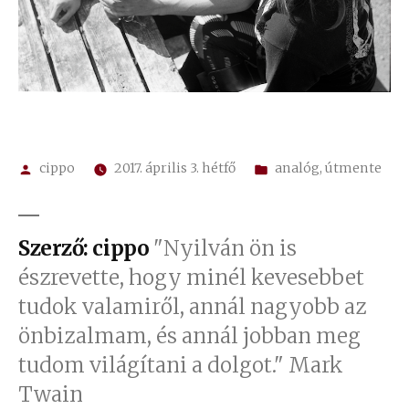
Szerző:
Kategória:
cippo
2017. április 3. hétfő
analóg
,
útmente
Szerző: cippo
"Nyilván ön is
észrevette, hogy minél kevesebbet
tudok valamiről, annál nagyobb az
önbizalmam, és annál jobban meg
tudom világítani a dolgot." Mark
Twain