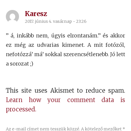
Karesz
2017. június 4. vasárnap - 23:26
szerint:
” á, inkább nem, úgyis elrontanám.” és akkor
ez még az udvarias kimenet. A mit fotózól,
nefotózzá’ má’ sokkal szerencsétlenebb. Jó lett
a sorozat ;)
This site uses Akismet to reduce spam.
Learn how your comment data is
processed.
Az e-mail címet nem tesszük közzé.
A kötelező mezőket
*