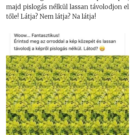
majd pislogás nélkül lassan távolodjon el
tőle! Látja? Nem látja? Na látja!