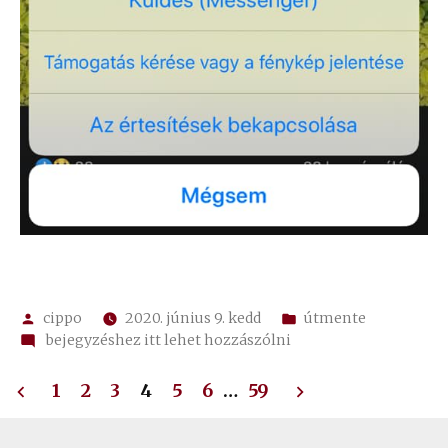
Szerző:
Kategória:
cippo
2020. június 9. kedd
útmente
on
bejegyzéshez itt lehet hozzászólni
Optikai
Bejegyzések
csalódás
1
2
3
4
5
6
…
59
lapozása