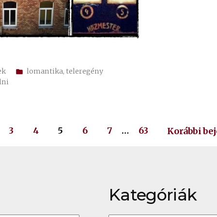
Kategória:
ek
lomantika
,
teleregény
lni
3
4
5
6
7
…
63
Korábbi be
Kategóriák