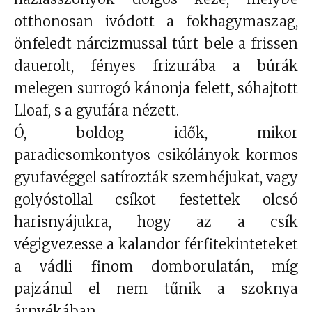
otthonosan ivódott a fokhagymaszag,
önfeledt nárcizmussal túrt bele a frissen
dauerolt, fényes frizurába a búrák
melegen surrogó kánonja felett, sóhajtott
Lloaf, s a gyufára nézett.
Ó, boldog idők, mikor
paradicsomkontyos csikólányok kormos
gyufavéggel satírozták szemhéjukat, vagy
golyóstollal csíkot festettek olcsó
harisnyájukra, hogy az a csík
végigvezesse a kalandor férfitekinteteket
a vádli finom domborulatán, míg
pajzánul el nem tűnik a szoknya
árnyékában…