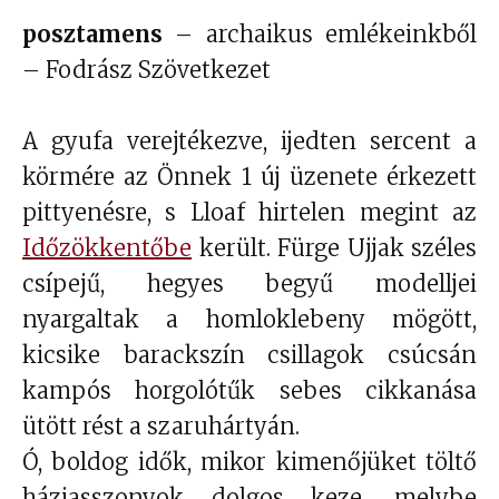
posztamens
– archaikus emlékeinkből
– Fodrász Szövetkezet
A gyufa verejtékezve, ijedten sercent a
körmére az Önnek 1 új üzenete érkezett
pittyenésre, s Lloaf hirtelen megint az
Időzökkentőbe
került. Fürge Ujjak széles
csípejű, hegyes begyű modelljei
nyargaltak a homloklebeny mögött,
kicsike barackszín csillagok csúcsán
kampós horgolótűk sebes cikkanása
ütött rést a szaruhártyán.
Ó, boldog
idők, mikor kimenőjüket töltő
háziasszonyok dolgos keze, melybe