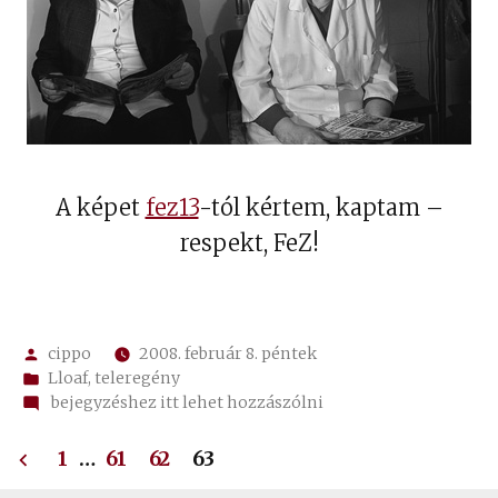
A képet
fez13
-tól kértem, kaptam –
respekt, FeZ!
Szerző:
cippo
2008. február 8. péntek
Kategória:
Lloaf
,
teleregény
on
bejegyzéshez itt lehet hozzászólni
✍
Bejegyzések
29.
1
…
61
62
63
posztamens