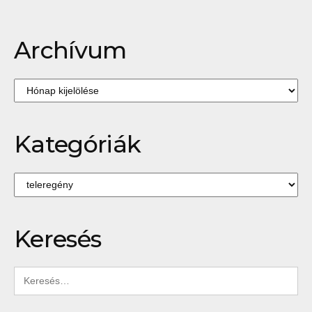
lapozása
–
Fodrász
Szövetkezet
Archívum
Archívum
Kategóriák
Kategóriák
Keresés
Keresés: