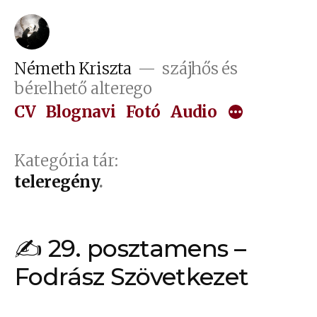
Tartalomhoz
Németh Kriszta
szájhős és
bérelhető alterego
CV
Blognavi
Fotó
Audio
Kategória tár:
teleregény
✍ 29. posztamens –
Fodrász Szövetkezet