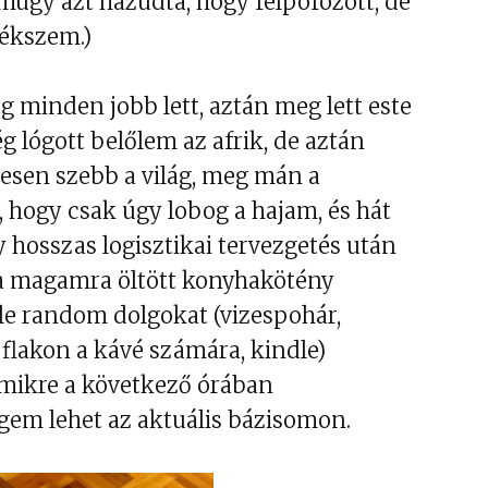
Amúgy azt hazudta, hogy felpofozott, de
ékszem.)
g minden jobb lett, aztán meg lett este
ég lógott belőlem az afrik, de aztán
gesen szebb a világ, meg mán a
 hogy csak úgy lobog a hajam, és hát
 hosszas logisztikai tervezgetés után
s a magamra öltött konyhakötény
e random dolgokat (vizespohár,
 flakon a kávé számára, kindle)
amikre a következő órában
gem lehet az aktuális bázisomon.