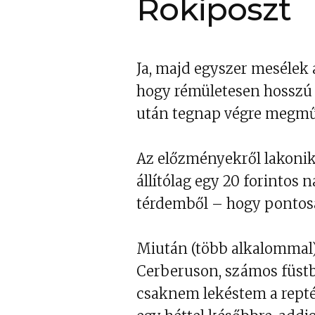
Rokiposzt
Ja, majd egyszer mesélek 
hogy rémületesen hosszú 
után tegnap végre megmű
Az előzményekről lakonik
állítólag egy 20 forintos 
térdemből – hogy pontos
Miután (több alkalommal
Cerberuson, számos füstb
csaknem lekéstem a reptér