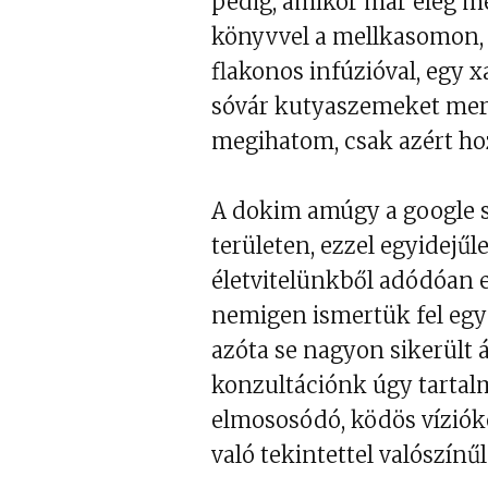
pedig, amikor már elég m
könyvvel a mellkasomon, 
flakonos infúzióval, egy x
sóvár kutyaszemeket mere
megihatom, csak azért ho
A dokim amúgy a google s
területen, ezzel egyidejű
életvitelünkből adódóan 
nemigen ismertük fel egym
azóta se nagyon sikerült 
konzultációnk úgy tartal
elmososódó, ködös vízió
való tekintettel valószínűl