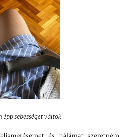
 épp sebességet váltok
elismerésemet és hálámat szeretném