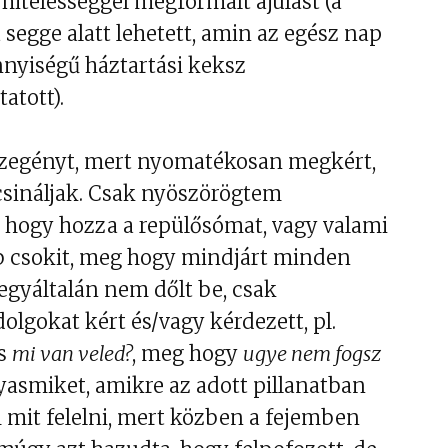
 hitelességgel megformált ájulást (a
segge alatt lehetett, amin az egész nap
nnyiségű háztartási keksz
atott).
zegényt, mert nyomatékosan megkért,
csináljak. Csak nyöszörögtem
l, hogy hozza a repülősómat, vagy valami
bb csokit, meg hogy mindjárt minden
 egyáltalán nem dőlt be, csak
olgokat kért és/vagy kérdezett, pl.
és
mi van veled?
, meg hogy
ugye nem fogsz
yasmiket, amikre az adott pillanatban
 mit felelni, mert közben a fejemben