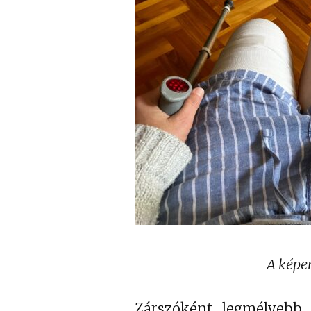
A képen
Zárszóként legmélyebb 