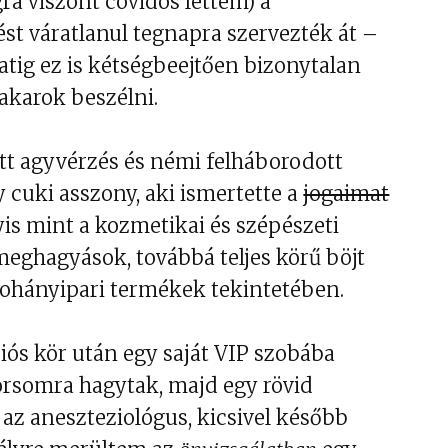
ra viszont covidos lettem) a
st váratlanul tegnapra szervezték át –
natig ez is kétségbeejtően bizonytalan
 akarok beszélni.
tt agyvérzés és némi felháborodott
y cuki asszony, aki ismertette a
jogaimat
is mint a kozmetikai és szépészeti
meghagyások, továbbá teljes körű böjt
dohányipari termékek tekintetében.
iós kör után egy saját VIP szobába
sorsomra hagytak, majd egy rövid
az aneszteziológus, kicsivel később