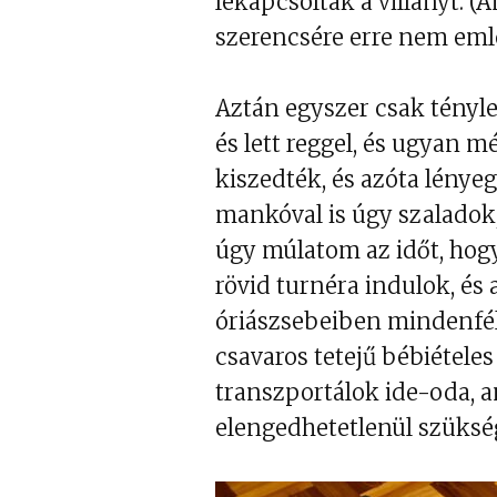
lekapcsolták a villanyt. (
szerencsére erre nem eml
Aztán egyszer csak tényle
és lett reggel, és ugyan m
kiszedték, és azóta lénye
mankóval is úgy szaladok,
úgy múlatom az időt, hogy
rövid turnéra indulok, é
óriászsebeiben mindenfél
csavaros tetejű bébiételes
transzportálok ide-oda, 
elengedhetetlenül szüksé