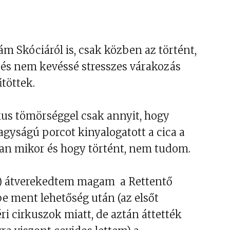
ám Skóciáról is, csak közben az történt,
és nem kevéssé stresszes várakozás
töttek.
us tömörséggel csak annyit, hogy
nagyságú porcot kinyalogatott a cica a
an mikor és hogy történt, nem tudom.
) átverekedtem magam a Rettentő
e ment lehetőség után (az elsőt
i cirkuszok miatt, de aztán áttették