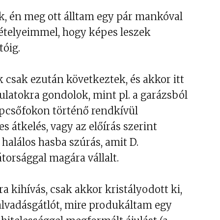
ek, én meg ott álltam egy pár mankóval
kételyeimmel, hogy képes leszek
tóig.
 csak ezután következtek, és akkor itt
ulatokra gondolok, mint pl. a garázsból
épcsőfokon történő rendkívül
s átkelés, vagy az előírás szerint
halálos hasba szúrás, amit D.
torsággal magára vállalt.
 kihívás, csak akkor kristályodott ki,
alvadásgátlót, mire produkáltam egy