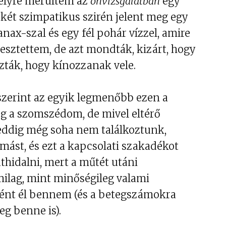
élyre merültem az
önvizsgálatban
egy
két szimpatikus szirén jelent meg egy
anax-szal és egy fél pohár vízzel, amire
sztettem, de azt mondták, kizárt, hogy
zták, hogy kínozzanak vele.
zerint az egyik legmenőbb ezen a
leg a szomszédom, de mivel eltérő
eddig még soha nem találkoztunk,
ást, és ezt a kapcsolati szakadékot
áthidalni, mert a műtét utáni
milag, mint minőségileg valami
ként él bennem (és a betegszámokra
eg benne is).