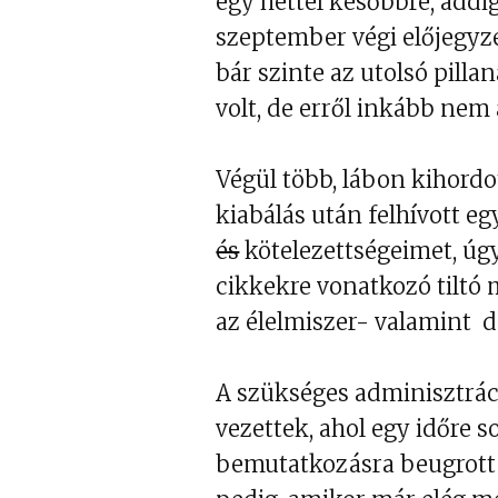
egy héttel későbbre, addig
szeptember végi előjegyzé
bár szinte az utolsó pilla
volt, de erről inkább nem
Végül több, lábon kihordo
kiabálás után felhívott eg
és
kötelezettségeimet, úgy
cikkekre vonatkozó tiltó 
az élelmiszer- valamint 
A szükséges adminisztrác
vezettek, ahol egy időre 
bemutatkozásra beugrott 