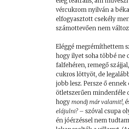
elég teátrális, ám művészi
vércukrom nyilván a béka 
elfogyasztott csekély me
számottevően nem változt
Eléggé megrémíthettem s
hogy ilyet soha többé ne 
falfehéren, remegő szájja
cukros löttyöt, de legalá
jobb lesz. Persze ő ennek
ötletszerűen mindenféle d
hogy
mondj már valamit!
, 
elájulni?
– szóval csupa ol
én jóérzéssel nem tudtam