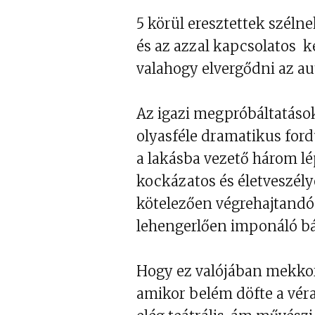
5 körül eresztettek széln
és az azzal kapcsolatos 
valahogy elvergődni az au
Az igazi megpróbáltatások
olyasféle dramatikus ford
a lakásba vezető három l
kockázatos és életveszélye
kötelezően végrehajtandó 
lehengerlően imponáló bá
Hogy ez valójában mekkora
amikor belém döfte a vér