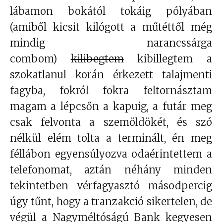
lábamon bokától tokáig pólyában
(amiből kicsit kilógott a műtéttől még
mindig narancssárga
combom)
kilibegtem
kibillegtem a
szokatlanul korán érkezett talajmenti
fagyba, fokról fokra feltornásztam
magam a lépcsőn a kapuig, a futár meg
csak felvonta a szemöldökét, és szó
nélkül elém tolta a terminált, én meg
féllábon egyensúlyozva odaérintettem a
telefonomat, aztán néhány minden
tekintetben vérfagyasztó másodpercig
úgy tűnt, hogy a tranzakció sikertelen, de
végül a Nagyméltóságú Bank kegyesen