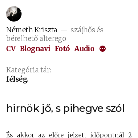
Tartalomhoz
Németh Kriszta
szájhős és
bérelhető alterego
CV
Blognavi
Fotó
Audio
Kategória tár:
félség
hirnök jő, s pihegve szól
És akkor az előre jelzett időpontnál 2