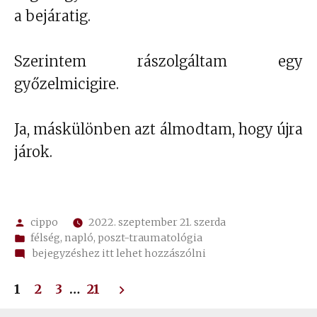
a bejáratig.
Szerintem rászolgáltam egy
győzelmicigire.
Ja, máskülönben azt álmodtam, hogy újra
járok.
Szerző:
cippo
2022. szeptember 21. szerda
Kategória:
félség
,
napló
,
poszt-traumatológia
on
bejegyzéshez itt lehet hozzászólni
hirnök
Bejegyzések
jő,
1
2
3
…
21
s
pihegve