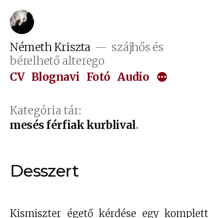
Tartalomhoz
Németh Kriszta
szájhős és
bérelhető alterego
CV
Blognavi
Fotó
Audio
Kategória tár:
mesés férfiak kurblival
Desszert
Kismiszter égető kérdése egy komplett