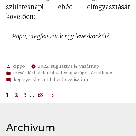
születésnapi ebéd elfogyasztását
követően:
– Papa, megfelezünk egy leveskockát?
Szerző:
cippo
2022. augusztus 14. vasárnap
Kategória:
mesés férfiak kurblival
,
szájbarágó
,
társalkodó
on
bejegyzéshez itt lehet hozzászólni
Desszert
Bejegyzések
1
2
3
…
63
lapozása
Archívum