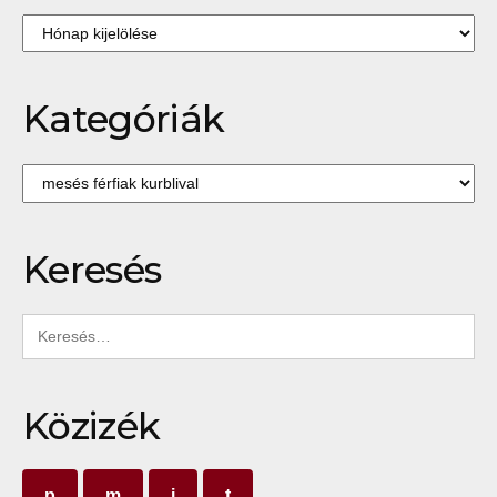
Archívum
Kategóriák
Kategóriák
Keresés
Keresés:
Közizék
p
m
i
t