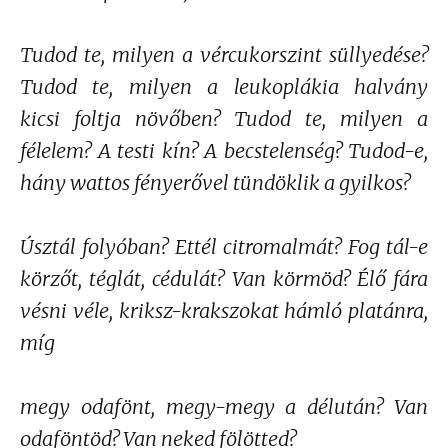
Tudod te, milyen a vércukorszint süllyedése?
Tudod te, milyen a leukoplákia halvány
kicsi foltja növőben? Tudod te, milyen a
félelem? A testi kín? A becstelenség? Tudod-e,
hány wattos fényerővel tündöklik a gyilkos?
Úsztál folyóban? Ettél citromalmát? Fog tál-e
körzőt, téglát, cédulát? Van körmöd? Élő fára
vésni véle, kriksz-krakszokat hámló platánra,
míg
megy odafönt, megy-megy a délután? Van
odaföntöd? Van neked fölötted?