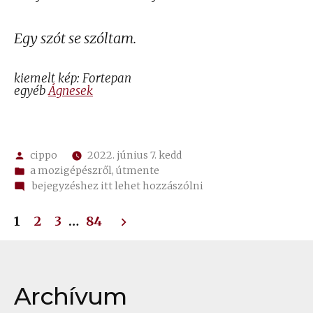
Egy szót se szóltam.
kiemelt kép: Fortepan
egyéb
Ágnesek
Szerző:
cippo
2022. június 7. kedd
Kategória:
a mozigépészről
,
útmente
on
bejegyzéshez itt lehet hozzászólni
Istenről
Bejegyzések
1
2
3
…
84
lapozása
Archívum