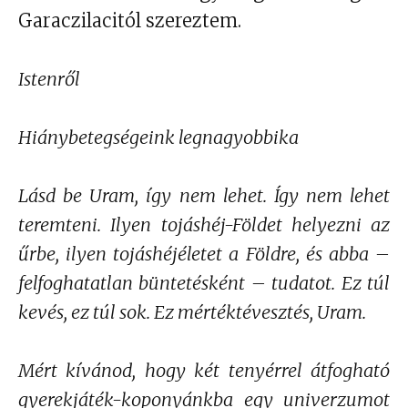
Garaczilacitól szereztem.
Istenről
Hiánybetegségeink legnagyobbika
Lásd be Uram, így nem lehet. Így nem lehet
teremteni. Ilyen tojáshéj-Földet helyezni az
űrbe, ilyen tojáshéjéletet a Földre, és abba –
felfoghatatlan büntetésként – tudatot. Ez túl
kevés, ez túl sok. Ez mértéktévesztés, Uram.
Mért kívánod, hogy két tenyérrel átfogható
gyerekjáték-koponyánkba egy univerzumot