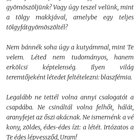
gyömöszöljünk? Vagy úgy teszel velünk, mint
a tölgy makkjával, amelybe egy teljes
tölgyfátgyömöszöltél?
Nem bánnék soha úgy a kutyámmal, mint Te
velem. Léted nem tudományos, hanem
erkölcsi képtelenség. Ilyen világ
teremtőjeként létedet feltételezni: blaszfémia.
Legalább ne tettél volna annyi csalogatót a
csapdába. Ne csináltál volna felhőt, hálát,
aranyfejet az őszi akácnak. Ne ismernénk a vé
kony, zöldes, édes-édes ízt: a létét. Irtózatos a
Te édes lépvessződ, Uram!