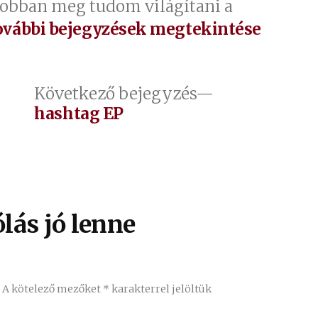
jobban meg tudom világítani a
ovábbi bejegyzések megtekintése
őző
Következő
Következő bejegyzés
jegyzés:
bejegyzés:
hashtag EP
lás jó lenne
.
A kötelező mezőket
*
karakterrel jelöltük