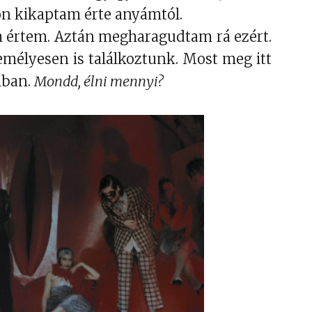
on kikaptam érte anyámtól.
 értem. Aztán megharagudtam rá ezért.
mélyesen is találkoztunk. Most meg itt
mban.
Mondd, élni mennyi?