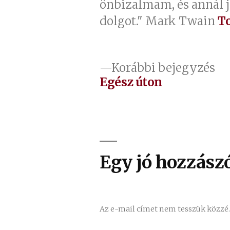
önbizalmam, és annál 
dolgot." Mark Twain
T
Bejegyzés
El
Korábbi bejegyzés
be
Egész úton
navigáció
Egy jó hozzászó
Az e-mail címet nem tesszük közzé