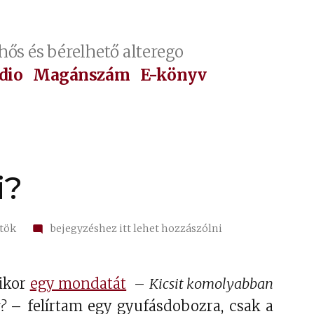
hős és bérelhető alterego
dio
Magánszám
E-könyv
i?
on
rtök
bejegyzéshez itt lehet hozzászólni
Élni
mennyi?
mikor
egy mondatát
–
Kicsit komolyabban
?
– felírtam egy gyufásdobozra, csak a