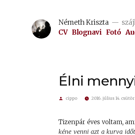
Tartalomhoz
Németh Kriszta
száj
CV
Blognavi
Fotó
Au
Élni menny
Szerző:
cippo
2016. július 14. csütö
Tizenpár éves voltam, a
kéne venni azt a kurva időt