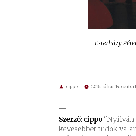
Esterházy Péte
Szerző:
cippo
2016. július 14. csütö
Szerző: cippo
"Nyilván 
kevesebbet tudok vala