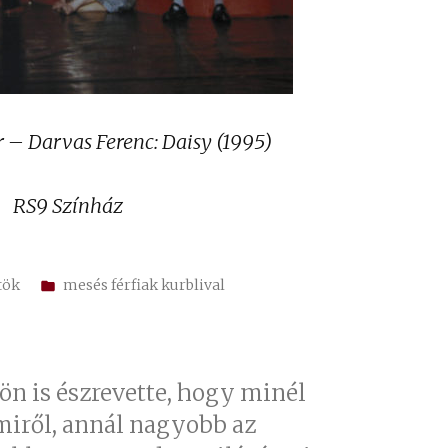
r – Darvas Ferenc: Daisy (1995)
RS9 Színház
Kategória:
rtök
mesés férfiak kurblival
ön is észrevette, hogy minél
miről, annál nagyobb az