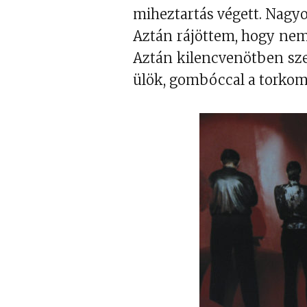
miheztartás végett. Nagy
Aztán rájöttem, hogy nem
Aztán kilencvenötben sze
ülök, gombóccal a torko