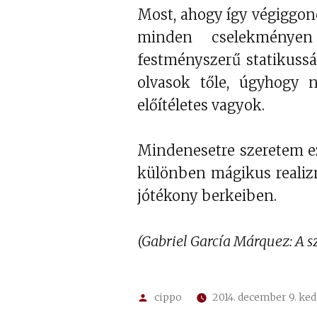
Most, ahogy így végiggon
minden cselekménye
festményszerű statikuss
olvasok tőle, úgyhogy 
előítéletes vagyok.
Mindenesetre szeretem ez
különben mágikus reali
jótékony berkeiben.
(Gabriel García Márquez: A 
Szerző:
cippo
2014. december 9. ked