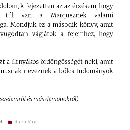
démonokról
dolom, kifejezetten az az érzésem, hogy
n túl van a Marqueznek valami
ága. Mondjuk ez a második könyv, amit
nyugodtan vágjátok a fejemhez, hogy
t a firnyákos ördöngösségét neki, amit
zmusnak neveznek a bölcs tudományok
szerelemről és más démonokról)
Kategória:
d
litera-túra