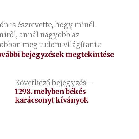
ön is észrevette, hogy minél
miről, annál nagyobb az
jobban meg tudom világítani a
ovábbi bejegyzések megtekintése
őző
Következő
Következő bejegyzés
jegyzés:
bejegyzés:
1298. melyben békés
karácsonyt kíványok