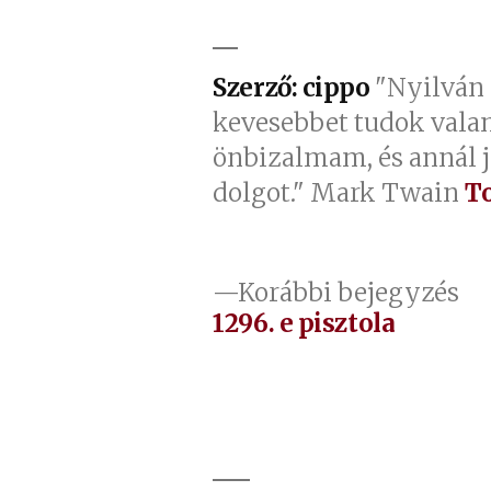
Szerző: cippo
"Nyilván 
kevesebbet tudok vala
önbizalmam, és annál 
dolgot." Mark Twain
T
Bejegyzés
El
Korábbi bejegyzés
be
1296. e pisztola
navigáció