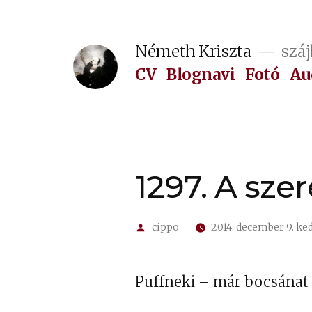
Tartalomhoz
Németh Kriszta
száj
CV
Blognavi
Fotó
Au
1297. A sz
Szerző:
cippo
2014. december 9. ke
Puffneki – már bocsánat a