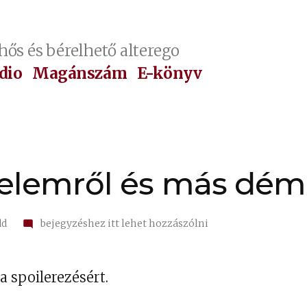
hős és bérelhető alterego
dio
Magánszám
E-könyv
erelemről és más dé
on
dd
bejegyzéshez itt lehet hozzászólni
1297.
A
szerelemről
 spoilerezésért.
és
más