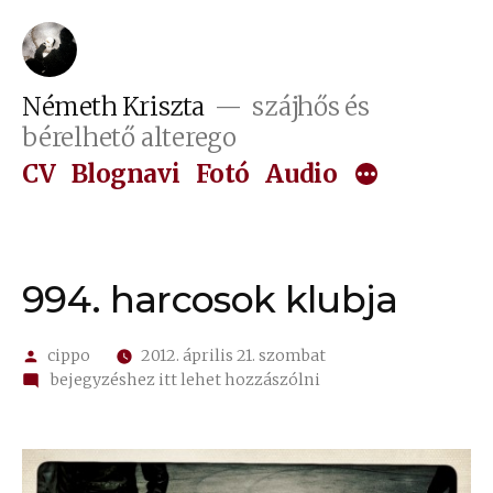
Tartalomhoz
Németh Kriszta
szájhős és
bérelhető alterego
CV
Blognavi
Fotó
Audio
994. harcosok klubja
Szerző:
cippo
2012. április 21. szombat
on
bejegyzéshez itt lehet hozzászólni
994.
harcosok
klubja