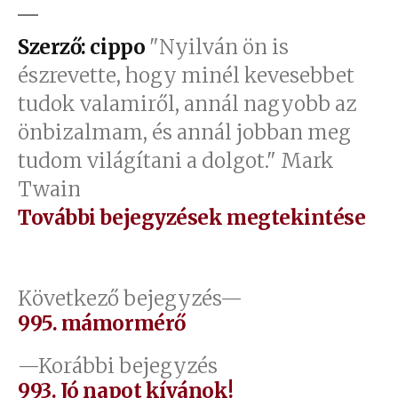
Szerző: cippo
"Nyilván ön is
észrevette, hogy minél kevesebbet
tudok valamiről, annál nagyobb az
önbizalmam, és annál jobban meg
tudom világítani a dolgot." Mark
Twain
További bejegyzések megtekintése
Bejegyzés
Következő
Következő bejegyzés
bejegyzés:
995. mámormérő
navigáció
Előző
Korábbi bejegyzés
bejegyzés:
993. Jó napot kívánok!