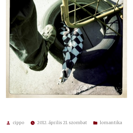
Szerző:
Kategória:
cippo
2012. április 21. szombat
lomantika