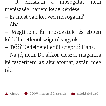
– Ó, énnálam a mosogatás nem
merészség, hanem kedv kérdése.
– És most van kedved mosogatni?
– Aha.
– Megtiltom. Én mosogatok, és ebben
kérlelhetetlenül szigorú vagyok.
– Te??? Kérlelhetetlenül szigorú? Haha.
– Na jó, nem. De akkor először magamra
kényszerítem az akaratomat, aztán meg
rád.
Szerző:
Kategória:
cippo
2009. május 20. szerda
affektaképző