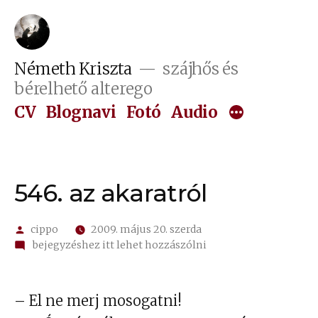
Tartalomhoz
Németh Kriszta
szájhős és
bérelhető alterego
CV
Blognavi
Fotó
Audio
546. az akaratról
Szerző:
cippo
2009. május 20. szerda
on
bejegyzéshez itt lehet hozzászólni
546.
az
akaratról
– El ne merj mosogatni!