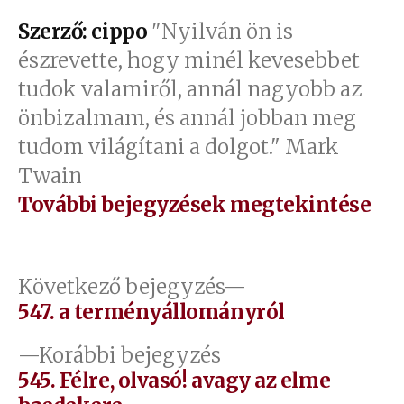
Szerző: cippo
"Nyilván ön is
észrevette, hogy minél kevesebbet
tudok valamiről, annál nagyobb az
önbizalmam, és annál jobban meg
tudom világítani a dolgot." Mark
Twain
További bejegyzések megtekintése
Bejegyzés
Következő
Következő bejegyzés
bejegyzés:
547. a terményállományról
navigáció
Előző
Korábbi bejegyzés
bejegyzés:
545. Félre, olvasó! avagy az elme