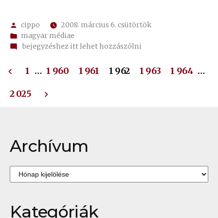
Szerző:
cippo
2008. március 6. csütörtök
Kategória:
magyar médiae
on
bejegyzéshez itt lehet hozzászólni
✍
Bejegyzések
64.
1
…
1 960
1 961
1 962
1 963
1 964
…
poszt
lapozása
mindennapi
2 025
bróbatemetésünkről
Archívum
Archívum
Kategóriák