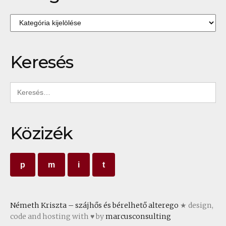
Kategóriák
Keresés
Keresés:
Közizék
p
m
i
t
Németh Kriszta – szájhős és bérelhető alterego
★ design,
code and hosting with ♥ by
marcusconsulting