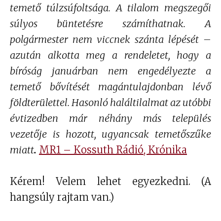
temető túlzsúfoltsága. A tilalom megszegői
súlyos büntetésre számíthatnak. A
polgármester nem viccnek szánta lépését –
azután alkotta meg a rendeletet, hogy a
bíróság januárban nem engedélyezte a
temető bővítését magántulajdonban lévő
földterülettel. Hasonló haláltilalmat az utóbbi
évtizedben már néhány más település
vezetője is hozott, ugyancsak temetőszűke
miatt
MR1 – Kossuth Rádió, Krónika
.
Kérem! Velem lehet egyezkedni. (A
hangsúly rajtam van.)