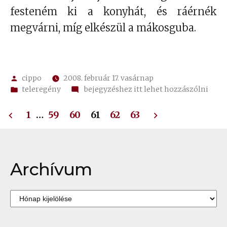
festeném ki a konyhát, és ráérnék
megvárni, míg elkészül a mákosguba.
Szerző:
cippo
2008. február 17. vasárnap
Kategória:
on
teleregény
bejegyzéshez itt lehet hozzászólni
✍
Bejegyzések
39.
1
…
59
60
61
62
63
ha
lapozása
festő
Archívum
Archívum