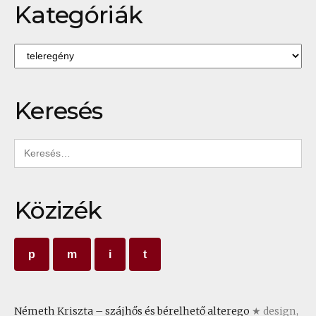
Kategóriák
Kategóriák
Keresés
Keresés:
Közizék
p
m
i
t
Németh Kriszta – szájhős és bérelhető alterego
★ design,