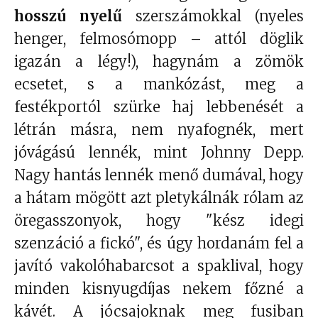
hosszú nyelű
szerszámokkal (nyeles
henger, felmosómopp – attól döglik
igazán a légy!), hagynám a zömök
ecsetet, s a mankózást, meg a
festékportól szürke haj lebbenését a
létrán másra, nem nyafognék, mert
jóvágású lennék, mint Johnny Depp.
Nagy hantás lennék menő dumával, hogy
a hátam mögött azt pletykálnák rólam az
öregasszonyok, hogy "kész idegi
szenzáció a fickó", és úgy hordanám fel a
javító vakolóhabarcsot a spaklival, hogy
minden kisnyugdíjas nekem főzné a
kávét. A jócsajoknak meg fusiban