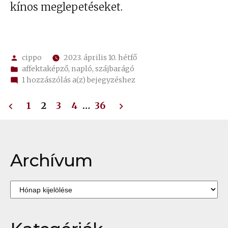
kínos meglepetéseket.
Szerző:
cippo
2023. április 10. hétfő
Kategória:
affektaképző
,
napló
,
szájbarágó
Recycled
1 hozzászólás a(z)
bejegyzéshez
csokimousse
Bejegyzések
torta
1
2
3
4
…
36
lapozása
Archívum
Archívum