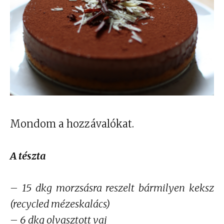
Mondom a hozzávalókat.
A tészta
– 15 dkg morzsásra reszelt bármilyen keksz
(recycled mézeskalács)
– 6 dkg olvasztott vaj