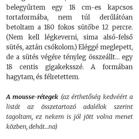
belegyűrtem egy 18 cm-es kapcsos
tortaformába, nem túl derűlátóan
betoltam a 180 fokos sütőbe 12 percre.
(Nem kell légkeverni, sima alsó-felső
sütés, aztán csókolom.) Eléggé meglepett,
de a sütés végére tényleg összeállt… egy
18 centis gigakeksszé. A formában
hagytam, és félretettem.
A mousse-rétegek
(az érthetőség kedvéért a
listát az összetartozó adalélok szerint
tagoltam, ez nekem is jól jött volna menet
közben, dehát…na)