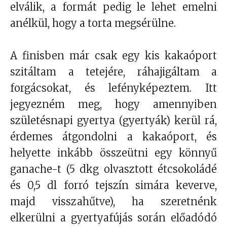
elválik, a formát pedig le lehet emelni
anélkül, hogy a torta megsérülne.
A finisben már csak egy kis kakaóport
szitáltam a tetejére, ráhajigáltam a
forgácsokat, és lefényképeztem. Itt
jegyezném meg, hogy amennyiben
születésnapi gyertya (gyertyák) kerül rá,
érdemes átgondolni a kakaóport, és
helyette inkább összeütni egy könnyű
ganache-t (5 dkg olvasztott étcsokoládé
és 0,5 dl forró tejszín simára keverve,
majd visszahűtve), ha szeretnénk
elkerülni a gyertyafújás során előadódó