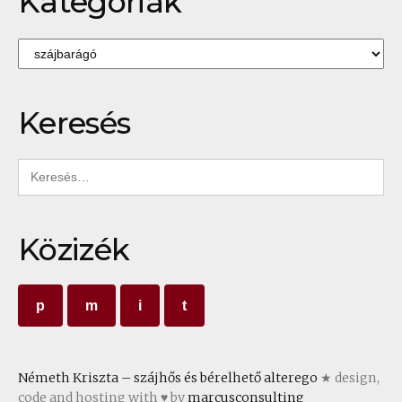
Kategóriák
Kategóriák
Keresés
Keresés:
Közizék
p
m
i
t
Németh Kriszta – szájhős és bérelhető alterego
★ design,
code and hosting with ♥ by
marcusconsulting