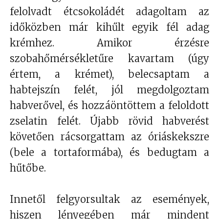
felolvadt étcsokoládét adagoltam az
időközben már kihűlt egyik fél adag
krémhez. Amikor érzésre
szobahőmérsékletűre kavartam (úgy
értem, a krémet), belecsaptam a
habtejszín felét, jól megdolgoztam
habverővel, és hozzáöntöttem a feloldott
zselatin felét. Újabb rövid habverést
követően rácsorgattam az óriáskekszre
(bele a tortaformába), és bedugtam a
hűtőbe.
Innetől felgyorsultak az események,
hiszen lényegében már mindent