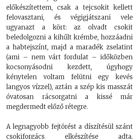
előkészítettem, csak a tejcsokit kellett
felovasztani, és végigjátszani vele
ugyanazt a kört: az olvadt csokit
beledolgozni a kihűlt krémbe, hozzáadni
a habtejszínt, majd a maradék zselatint
(ami – nem várt fordulat – időközben
kocsonyásodni kezdett, úgyhogy
kénytelen voltam felütni egy kevés
langyos vízzel), aztán a szép kis masszát
óvatosan rácsorgatni a kissé már
megdermedt előző rétegre.
A legnagyobb fejtörést a díszítésül szánt
csokiforgács elkészítése adta.