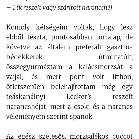
– 1 tk reszelt vagy szárított narancshéj
Komoly kétségeim voltak, hogy lesz
ebből tészta, pontosabban tortalap, de
követve az általam preferált gasztro-
bédekkerek útmutatóit,
összegyurmáztam a kalácsmorzsát a
vajjal, és mert pont volt itthon,
ötletszerűen belehajítottam még egy
teáskanálnyi Lecker’s reszelt
narancshéjat, mert a csoki és a narancs
véleményem szerint spanok.
Az egész szétesős, morzsalékos cuccot