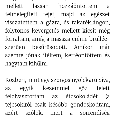
mellett lassan hozzáöntöttem a
felmelegített tejet, majd az egészet
visszatettem a gázra, és takaréklángon,
folytonos kevergetés mellett kicsit még
forraltam, amíg a massza créme brullée-
szerűen besűrűsödött. Amikor már
szemre jónak ítéltem, kettéöntöttem és
hagytam kihűlni.
Közben, mint egy szorgos nyolckarú Siva,
az egyik kezemmel gőz felett
felolvasztottam az étcsokoládét (a
tejcsokiról csak később gondoskodtam,
azért szólok, mert a sorrendiség