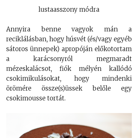
lustaasszony módra
Annyira benne vagyok mán a
reciklálásban, hogy húsvét (és/vagy egyéb
sátoros ünnepek) apropóján előkotortam
a karácsonyról megmaradt
mézeskalácsot, fiók mélyén kallódó
csokimikulásokat, hogy mindenki
örömére össze(s)üssek belőle egy
csokimousse tortát.