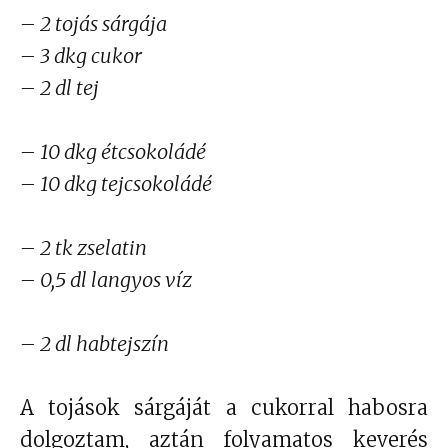
– 2 tojás sárgája
– 3 dkg cukor
– 2 dl tej
– 10 dkg étcsokoládé
– 10 dkg tejcsokoládé
– 2 tk zselatin
– 0,5 dl langyos víz
– 2 dl habtejszín
A tojások sárgáját a cukorral habosra
dolgoztam, aztán folyamatos keverés