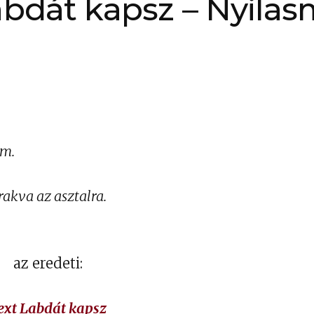
abdát kapsz – Nyilas
em.
rakva az asztalra.
az eredeti:
ext Labdát kapsz