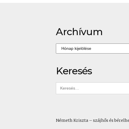
Nyilasmisi
lapozása
szubjektív
Archívum
Archívum
Keresés
Keresés:
Németh Kriszta – szájhős és bérelh