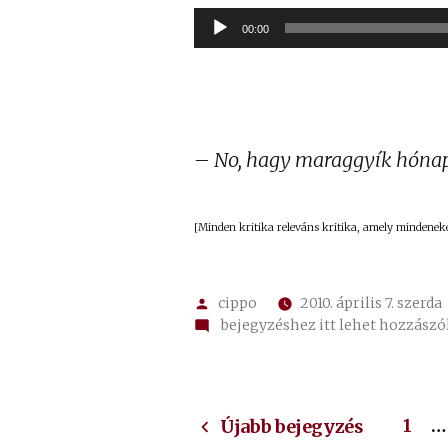
00:00
– No, hagy maraggyík hónapr
[Minden kritika releváns kritika, amely mindenekel
Szerző:
cippo
2010. április 7. szerda
on
bejegyzéshez itt lehet hozzászó
734.
Text
Labdát
Bejegyzések
kapsz
1
…
Újabb bejegyzés
–