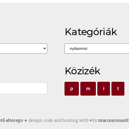
Kategóriák
Kategóriák
Közizék
p
m
i
t
ető alterego
★ design, code and hosting with ♥ by
marcusconsult