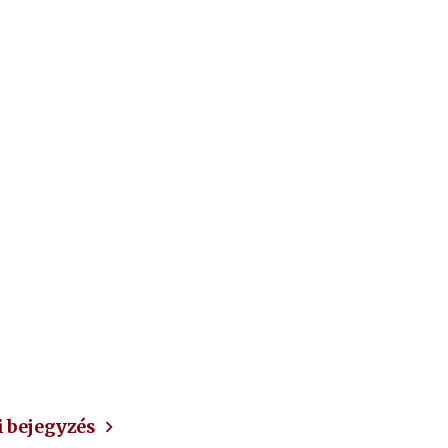
ez
 bejegyzés