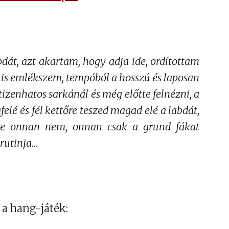
bdát, azt akartam, hogy adja ide, ordítottam
a is emlékszem, tempóból a hosszú és laposan
tizenhatos sarkánál és még előtte felnézni, a
elé és fél kettőre teszed magad elé a labdát,
 De onnan nem, onnan csak a grund fákat
 rutinja…
a hang-játék: