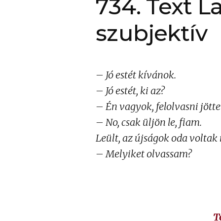
734. Text L
szubjektív
– Jó estét kívánok.
– Jó estét, ki az?
– Én vagyok, felolvasni jött
– No, csak üljön le, fiam.
Leült, az újságok oda voltak 
– Melyiket olvassam?
T