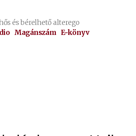
hős és bérelhető alterego
dio
Magánszám
E-könyv