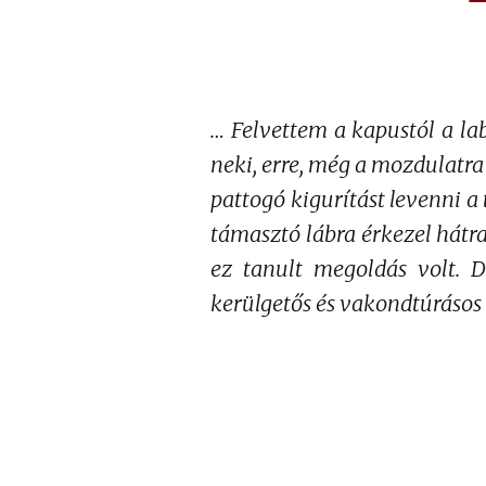
… Felvettem a kapustól a la
neki, erre, még a mozdulatr
pattogó kigurítást levenni a 
támasztó lábra érkezel hátraf
ez tanult megoldás volt.
kerülgetős és vakondtúrásos