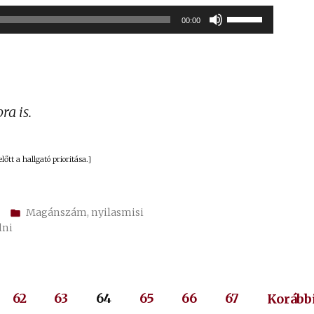
Audió
A
00:00
lejátszó
hangerő
növeléséhez,
illetőleg
csökkentéséh
a is.
a
Fel/Le
őtt a hallgató prioritása.]
billentyűket
kell
Kategória:
Magánszám
,
nyilasmisi
használni.
lni
62
63
64
65
66
67
Korábbi