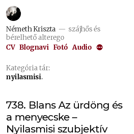
Tartalomhoz
Németh Kriszta
szájhős és
bérelhető alterego
CV
Blognavi
Fotó
Audio
Kategória tár:
nyilasmisi
738. Blans Az ürdöng és
a menyecske –
Nyilasmisi szubjektív