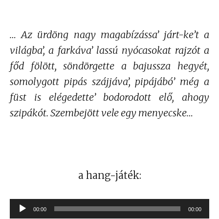
… Az ürdöng nagy magabízássa’ járt-ke’t a
világba’, a farkáva’ lassú nyócasokat rajzót a
főd fölött, söndörgette a bajussza hegyét,
somolygott pipás szájjáva’, pipájábó’ még a
füst is elégedette’ bodorodott elő, ahogy
szipákót. Szembejött vele egy menyecske…
a hang-játék:
Audió
00:00
00:00