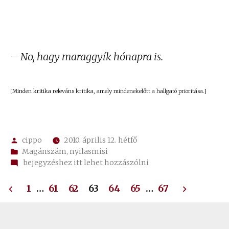
lejátszó
– No, hagy maraggyík hónapra is.
[Minden kritika releváns kritika, amely mindenekelőtt a hallgató prioritása.]
Szerző:
cippo
2010. április 12. hétfő
Kategória:
Magánszám
,
nyilasmisi
on
bejegyzéshez itt lehet hozzászólni
738.
Bejegyzések
Blans
1
…
61
62
63
64
65
…
67
Az
lapozása
ürdöng
és