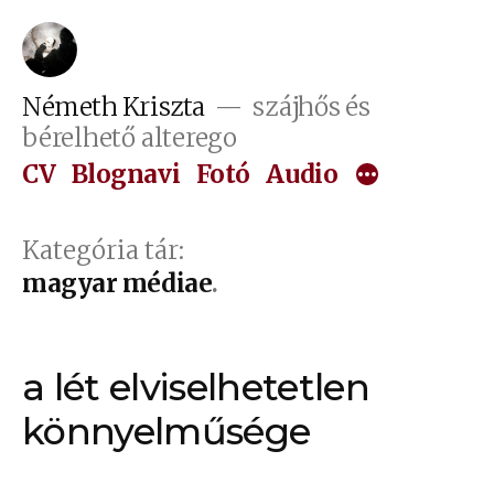
Tartalomhoz
Németh Kriszta
szájhős és
bérelhető alterego
CV
Blognavi
Fotó
Audio
Kategória tár:
magyar médiae
a lét elviselhetetlen
könnyelműsége