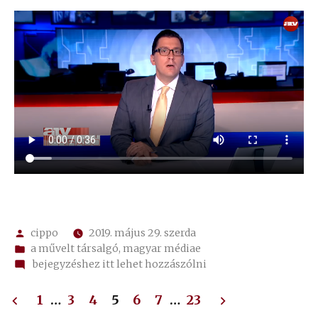
Szerző:
cippo
2019. május 29. szerda
Kategória:
a művelt társalgó
,
magyar médiae
on
bejegyzéshez itt lehet hozzászólni
a
Bejegyzések
lét
1
…
3
4
5
6
7
…
23
elviselhetetlen