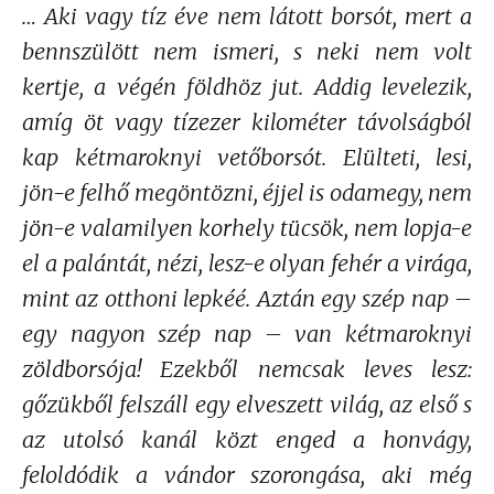
… Aki vagy tíz éve nem látott borsót, mert a
bennszülött nem ismeri, s neki nem volt
kertje, a végén földhöz jut. Addig levelezik,
amíg öt vagy tízezer kilométer távolságból
kap kétmaroknyi vetőborsót. Elülteti, lesi,
jön-e felhő megöntözni, éjjel is odamegy, nem
jön-e valamilyen korhely tücsök, nem lopja-e
el a palántát, nézi, lesz-e olyan fehér a virága,
mint az otthoni lepkéé. Aztán egy szép nap –
egy nagyon szép nap – van kétmaroknyi
zöldborsója! Ezekből nemcsak leves lesz:
gőzükből felszáll egy elveszett világ, az első s
az utolsó kanál közt enged a honvágy,
feloldódik a vándor szorongása, aki még