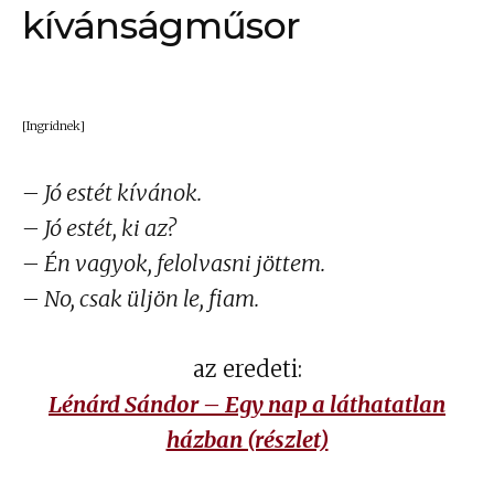
kívánságműsor
[Ingridnek
]
– Jó estét kívánok.
– Jó estét, ki az?
– Én vagyok, felolvasni jöttem.
– No, csak üljön le, fiam.
az eredeti:
Lénárd Sándor – Egy nap a láthatatlan
házban (részlet)