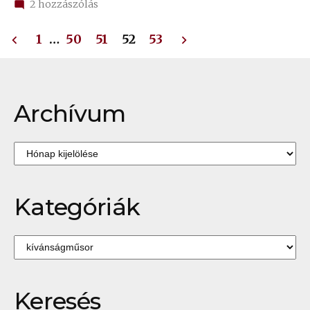
773.
2 hozzászólás
Lénárd
Bejegyzések
Sándor
1
…
50
51
52
53
Egy
lapozása
nap
a
láthatatlan
Archívum
házban
–
kívánságműsor
Archívum
című
bejegyzéshez
Kategóriák
Kategóriák
Keresés