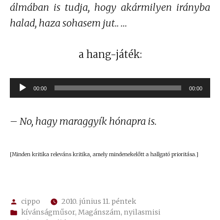
álmában is tudja, hogy akármilyen irányba
halad, haza sohasem jut.. …
a hang-játék:
Audió
00:00
00:00
lejátszó
– No, hagy maraggyík hónapra is.
[Minden kritika releváns kritika, amely mindenekelőtt a hallgató prioritása.]
Szerző:
cippo
2010. június 11. péntek
Kategória:
kívánságműsor
,
Magánszám
,
nyilasmisi