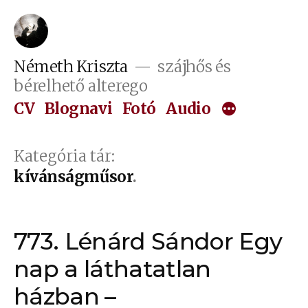
Tartalomhoz
Németh Kriszta
szájhős és
bérelhető alterego
CV
Blognavi
Fotó
Audio
Kategória tár:
kívánságműsor
773. Lénárd Sándor Egy
nap a láthatatlan
házban –