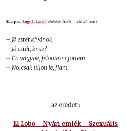
[Ez a poszt
Bognár László
kérésére készült – neki ajánlom.]
– Jó estét kívánok.
– Jó estét, ki az?
– Én vagyok, felolvasni jöttem.
– No, csak üljön le, fiam.
az eredeti:
El Lobo – Nyári emlék – Szexuális