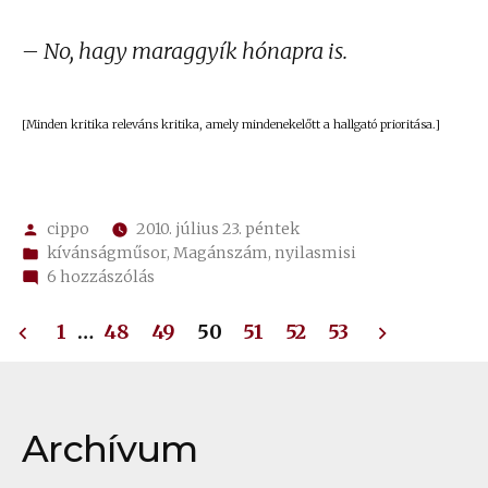
lejátszó
– No, hagy maraggyík hónapra is.
[Minden kritika releváns kritika, amely mindenekelőtt a hallgató prioritása.]
Szerző:
cippo
2010. július 23. péntek
Kategória:
kívánságműsor
,
Magánszám
,
nyilasmisi
792.
6 hozzászólás
El
Bejegyzések
Lobo
1
…
48
49
50
51
52
53
Nyári
lapozása
emlék
–
Szexuális
Archívum
zaklatás
–