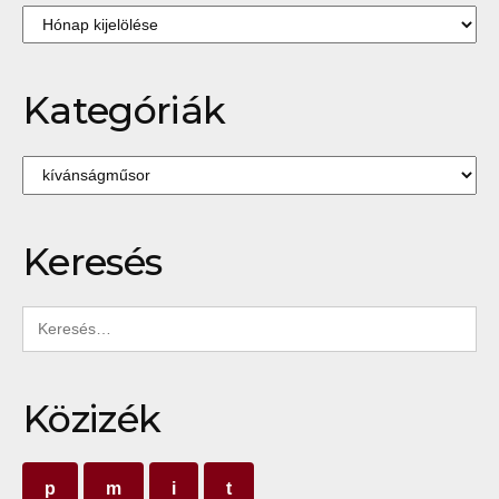
kívánságműsor
Archívum
című
bejegyzéshez
Kategóriák
Kategóriák
Keresés
Keresés:
Közizék
p
m
i
t