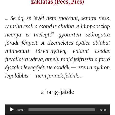
zaklatás (Pécs, Pics)
… Se ág, se levél nem moccant, semmi nesz.
Mintha csak a csönd is aludna. A lámpaoszlop
neonja is melegtől gyötörten szórogatta
fáradt fényeit. A tízemeletes épület ablakai
mindenütt tárva-nyitva, valami csodás
fuvallatra várva, amely majd felfrissíti a forró
éjszaka levegőjét. De csodák — ezen a nyáron
legalábbis — nem jönnek felénk.
…
a hang-játék:
Audió
00:00
00:00