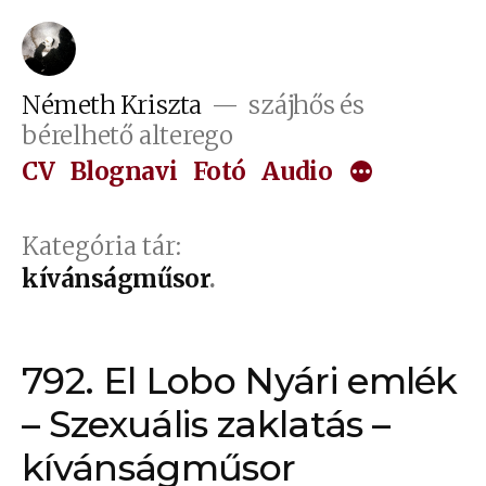
Tartalomhoz
Németh Kriszta
szájhős és
bérelhető alterego
CV
Blognavi
Fotó
Audio
Kategória tár:
kívánságműsor
792. El Lobo Nyári emlék
– Szexuális zaklatás –
kívánságműsor