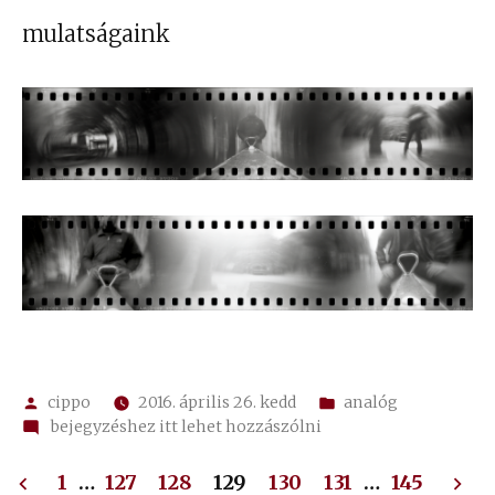
mulatságaink
Szerző:
Kategória:
cippo
2016. április 26. kedd
analóg
on
bejegyzéshez itt lehet hozzászólni
Nemzetközi
Bejegyzések
Lyukkamera
1
…
127
128
129
130
131
…
145