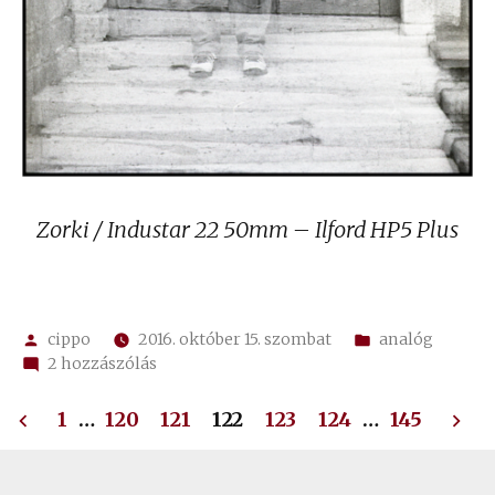
Zorki / Industar 22 50mm – Ilford HP5 Plus
Szerző:
Kategória:
cippo
2016. október 15. szombat
analóg
Misztikus
2 hozzászólás
multik,
Bejegyzések
avagy
1
…
120
121
122
123
124
…
145
című
lapozása
bejegyzéshez