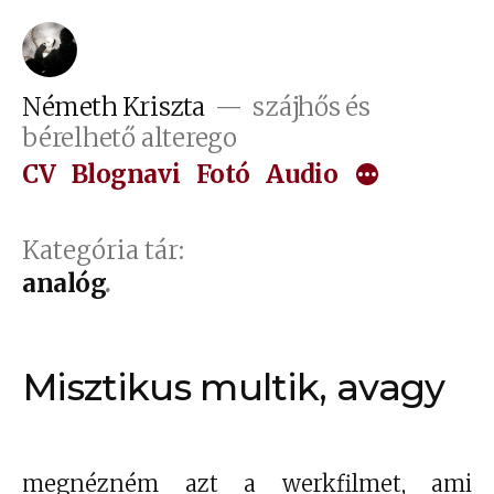
Tartalomhoz
Németh Kriszta
szájhős és
bérelhető alterego
CV
Blognavi
Fotó
Audio
Kategória tár:
analóg
Misztikus multik, avagy
megnézném azt a werkfilmet, ami