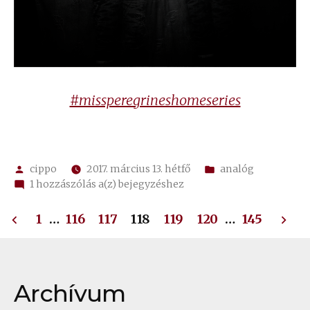
#missperegrineshomeseries
Szerző:
Kategória:
cippo
2017. március 13. hétfő
analóg
Kézművesbe’
1 hozzászólás a(z)
bejegyzéshez
Bejegyzések
1
…
116
117
118
119
120
…
145
lapozása
Archívum