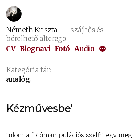
Tartalomhoz
Németh Kriszta
szájhős és
bérelhető alterego
CV
Blognavi
Fotó
Audio
Kategória tár:
analóg
Kézművesbe’
tolom a fotómanipulációs szelfit egy öreg