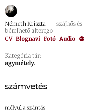
Tartalomhoz
Németh Kriszta
szájhős és
bérelhető alterego
CV
Blognavi
Fotó
Audio
Kategória tár:
agymétely
számvetés
mélyül a szántás