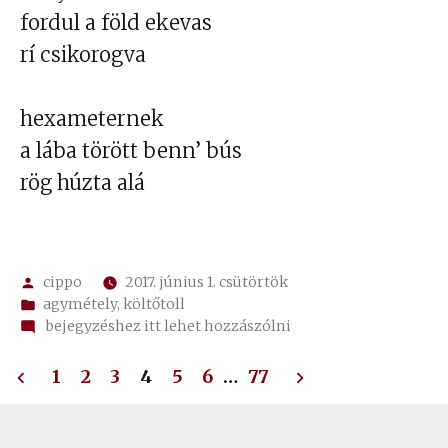
fordul a föld ekevas
rí csikorogva
hexameternek
a lába törött benn’ bús
rög húzta alá
Szerző:
cippo
2017. június 1. csütörtök
Kategória:
agymétely
,
költőtoll
on
bejegyzéshez itt lehet hozzászólni
számvetés
Bejegyzések
1
2
3
4
5
6
…
77
lapozása