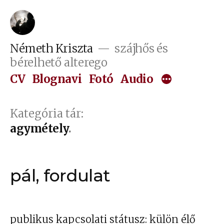
Tartalomhoz
Németh Kriszta
szájhős és
bérelhető alterego
CV
Blognavi
Fotó
Audio
Kategória tár:
agymétely
pál, fordulat
publikus kapcsolati státusz: külön élő