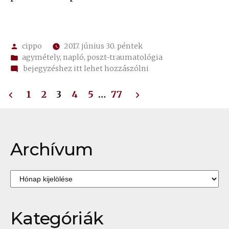
Szerző:
cippo
2017. június 30. péntek
Kategória:
agymétely
,
napló
,
poszt-traumatológia
on
bejegyzéshez itt lehet hozzászólni
pál,
Bejegyzések
fordulat
1
2
3
4
5
…
77
lapozása
Archívum
Archívum
Kategóriák