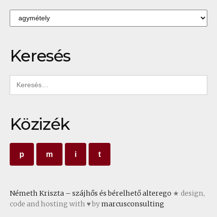
Kategóriák
Keresés
Keresés:
Közizék
p
m
i
t
Németh Kriszta – szájhős és bérelhető alterego
★ design,
code and hosting with ♥ by
marcusconsulting