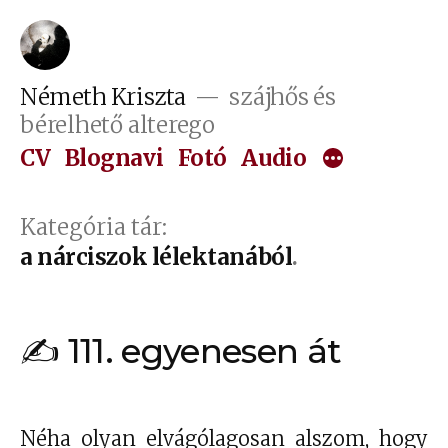
Tartalomhoz
Németh Kriszta
szájhős és
bérelhető alterego
CV
Blognavi
Fotó
Audio
Kategória tár:
a nárciszok lélektanából
✍ 111. egyenesen át
Néha olyan elvágólagosan alszom, hogy