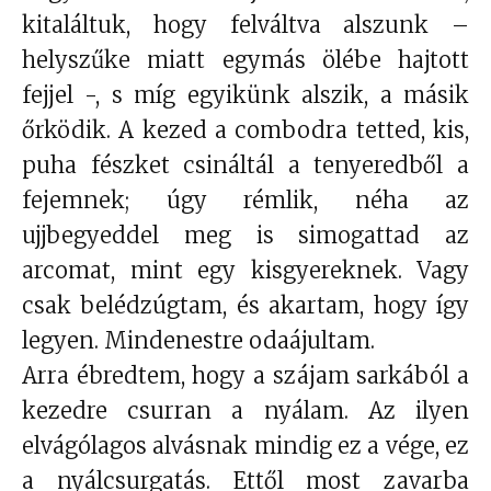
kitaláltuk, hogy felváltva alszunk –
helyszűke miatt egymás ölébe hajtott
fejjel -, s míg egyikünk alszik, a másik
őrködik. A kezed a combodra tetted, kis,
puha fészket csináltál a tenyeredből a
fejemnek; úgy rémlik, néha az
ujjbegyeddel meg is simogattad az
arcomat, mint egy kisgyereknek. Vagy
csak belédzúgtam, és akartam, hogy így
legyen. Mindenestre odaájultam.
Arra ébredtem, hogy a szájam sarkából a
kezedre csurran a nyálam. Az ilyen
elvágólagos alvásnak mindig ez a vége, ez
a nyálcsurgatás. Ettől most zavarba