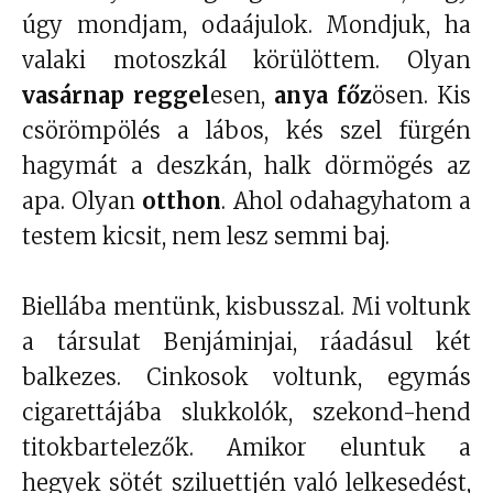
úgy mondjam, odaájulok. Mondjuk, ha
valaki motoszkál körülöttem. Olyan
vasárnap reggel
esen,
anya főz
ösen. Kis
csörömpölés a lábos, kés szel fürgén
hagymát a deszkán, halk dörmögés az
apa. Olyan
otthon
. Ahol odahagyhatom a
testem kicsit, nem lesz semmi baj.
Biellába mentünk, kisbusszal. Mi voltunk
a társulat Benjáminjai, ráadásul két
balkezes. Cinkosok voltunk, egymás
cigarettájába slukkolók, szekond-hend
titokbartelezők. Amikor eluntuk a
hegyek sötét sziluettjén való lelkesedést,