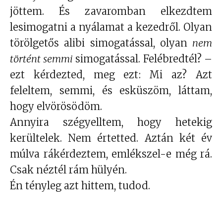
jöttem. És zavaromban elkezdtem
lesimogatni a nyálamat a kezedről. Olyan
törölgetős alibi simogatással, olyan
nem
történt semmi
simogatással. Felébredtél? –
ezt kérdezted, meg ezt: Mi az? Azt
feleltem, semmi, és esküszöm, láttam,
hogy elvörösödöm.
Annyira szégyelltem, hogy hetekig
kerültelek. Nem értetted. Aztán két év
múlva rákérdeztem, emlékszel-e még rá.
Csak néztél rám hülyén.
Én tényleg azt hittem, tudod.