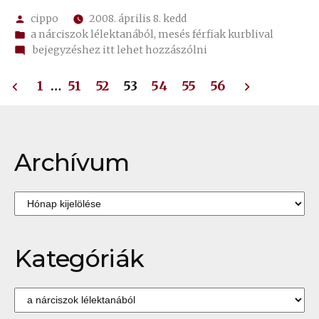
Szerző:
cippo
2008. április 8. kedd
Kategória:
a nárciszok lélektanából
,
mesés férfiak kurblival
on
bejegyzéshez itt lehet hozzászólni
✍
Bejegyzések
111.
1
…
51
52
53
54
55
56
egyenesen
lapozása
át
Archívum
Archívum
Kategóriák
Kategóriák