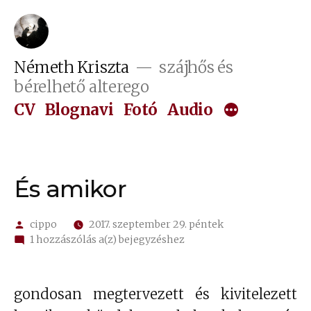
Tartalomhoz
Németh Kriszta
szájhős és
bérelhető alterego
CV
Blognavi
Fotó
Audio
És amikor
Szerző:
cippo
2017. szeptember 29. péntek
És
1 hozzászólás a(z)
bejegyzéshez
amikor
gondosan megtervezett és kivitelezett