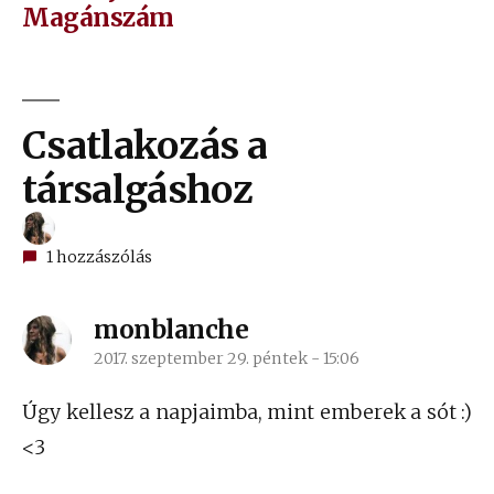
Magánszám
Csatlakozás a
társalgáshoz
1 hozzászólás
monblanche
2017. szeptember 29. péntek - 15:06
szerint:
Úgy kellesz a napjaimba, mint emberek a sót :)
<3