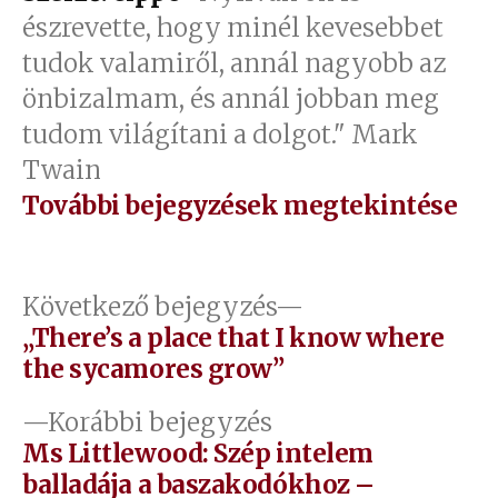
észrevette, hogy minél kevesebbet
tudok valamiről, annál nagyobb az
önbizalmam, és annál jobban meg
tudom világítani a dolgot." Mark
Twain
További bejegyzések megtekintése
Bejegyzés
Következő
Következő bejegyzés
bejegyzés:
„There’s a place that I know where
navigáció
the sycamores grow”
Előző
Korábbi bejegyzés
bejegyzés:
Ms Littlewood: Szép intelem
balladája a baszakodókhoz –