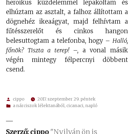
heroikus küzdelemmel lepakoltam és
elhúztam az asztalt, a falhoz állítottam a
dögnehéz ikeaágyat, majd felhívtam a
fűtésszerelőt és cinkos hangon
belesuttogtam a telefonba, hogy –
Halló,
főnök? Tiszta a terep!
–, a vonal másik
végén mintegy félpercnyi döbbent
csend.
Szerző:
cippo
2017. szeptember 29. péntek
Kategória:
a nárciszok lélektanából
,
cicanaci
,
napló
Szerző: cippo
"Nyilván ön is