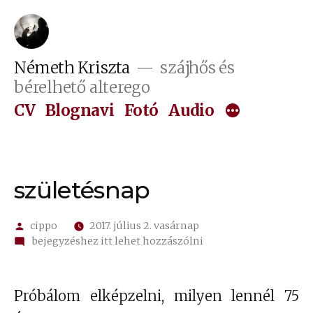
Tartalomhoz
Németh Kriszta
szájhős és
bérelhető alterego
CV
Blognavi
Fotó
Audio
születésnap
Szerző:
cippo
2017. július 2. vasárnap
on
bejegyzéshez itt lehet hozzászólni
születésnap
Próbálom elképzelni, milyen lennél 75