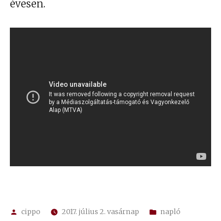
évesen.
Szerző:
Kategória:
cippo
2017. július 2. vasárnap
napló