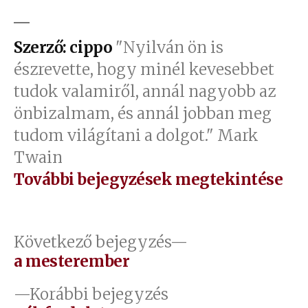
Szerző: cippo
"Nyilván ön is
észrevette, hogy minél kevesebbet
tudok valamiről, annál nagyobb az
önbizalmam, és annál jobban meg
tudom világítani a dolgot." Mark
Twain
További bejegyzések megtekintése
Bejegyzés
Következő
Következő bejegyzés
bejegyzés:
a mesterember
navigáció
Előző
Korábbi bejegyzés