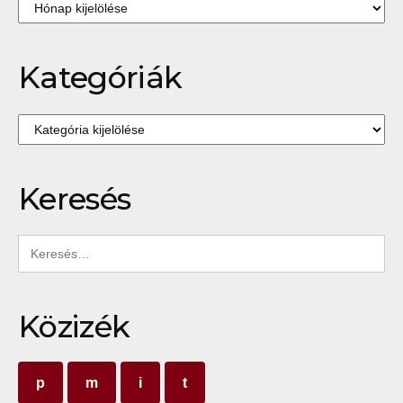
Archívum
Kategóriák
Kategóriák
Keresés
Keresés:
Közizék
p
m
i
t