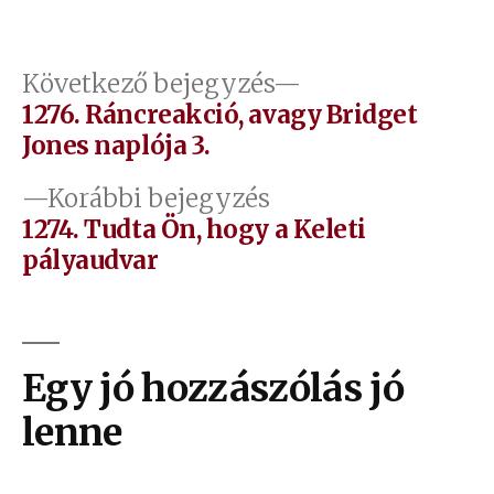
Bejegyzés
Következő
Következő bejegyzés
bejegyzés:
1276. Ráncreakció, avagy Bridget
navigáció
Jones naplója 3.
Előző
Korábbi bejegyzés
bejegyzés:
1274. Tudta Ön, hogy a Keleti
pályaudvar
Egy jó hozzászólás jó
lenne