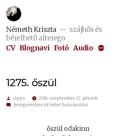
Tartalomhoz
Németh Kriszta
szájhős és
bérelhető alterego
CV
Blognavi
Fotó
Audio
1275. őszül
Szerző:
cippo
2014. szeptember 12. péntek
on
bejegyzéshez itt lehet hozzászólni
1275.
őszül
őszül odakinn