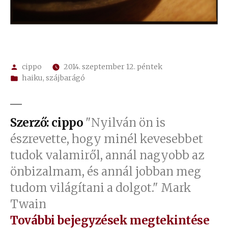
Szerző:
cippo
2014. szeptember 12. péntek
Kategória:
haiku
,
szájbarágó
Szerző: cippo
"Nyilván ön is
észrevette, hogy minél kevesebbet
tudok valamiről, annál nagyobb az
önbizalmam, és annál jobban meg
tudom világítani a dolgot." Mark
Twain
További bejegyzések megtekintése