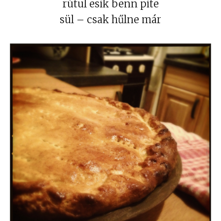
rútul esik benn pite
sül – csak hűlne már