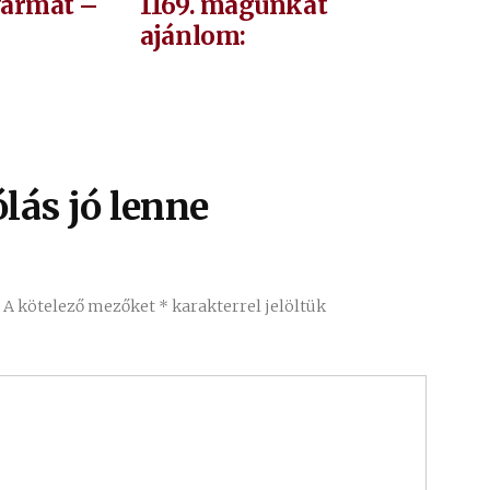
jegyzés:
bejeg
gyarmat –
1169. magunkat
ajánlom:
lás jó lenne
.
A kötelező mezőket
*
karakterrel jelöltük