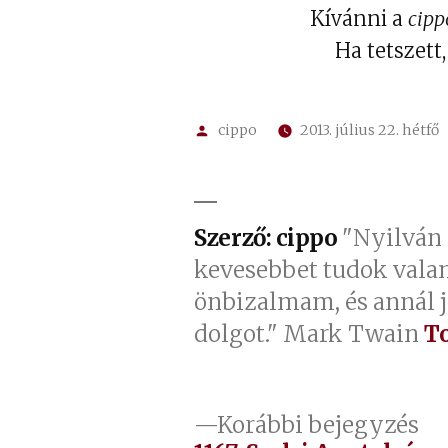
Kívánni a
cipp
Ha tetszett
Szerző:
cippo
2013. július 22. hétfő
Szerző: cippo
"Nyilván 
kevesebbet tudok vala
önbizalmam, és annál 
dolgot." Mark Twain
T
Bejegyzés
El
Korábbi bejegyzés