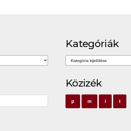
Kategóriák
Kategóriák
Közizék
p
m
i
t