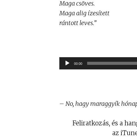
Maga csöves.
Maga alig ízesített
rántott leves.”
00:00
– No, hagy maraggyík hónapr
Feliratkozás, és a h
az iTune