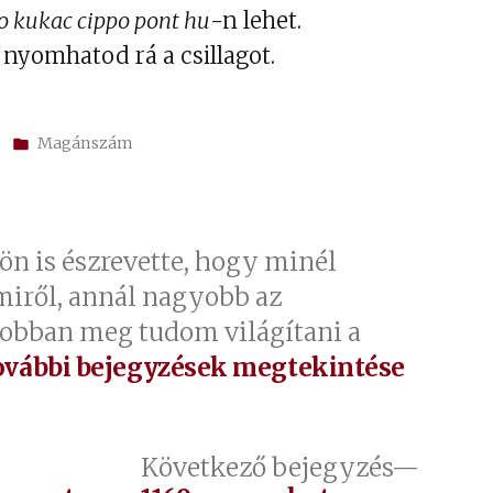
kell
o kukac cippo pont hu
-n lehet.
használni.
, nyomhatod rá a csillagot.
Kategória:
Magánszám
ön is észrevette, hogy minél
miről, annál nagyobb az
jobban meg tudom világítani a
ovábbi bejegyzések megtekintése
őző
Követ
Következő bejegyzés