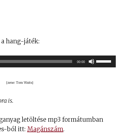
a hang-játék:
Audió
A
00:00
lejátszó
hangerő
növeléséhez,
[zene: Tom Waits]
illetőleg
csökkentéséh
a is.
a
Fel/Le
anganyag letöltése mp3 formátumban
billentyűket
s-ból itt:
Magánszám
.