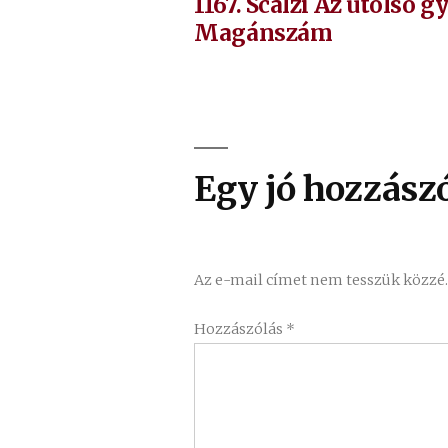
be
1167. Scalzi Az utolsó 
navigáció
Magánszám
Egy jó hozzászó
Az e-mail címet nem tesszük közzé
Hozzászólás
*