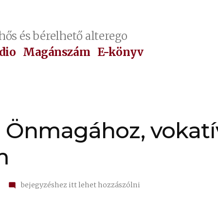
hős és bérelhető alterego
dio
Magánszám
E-könyv
oo Önmagához, vokat
m
on
bejegyzéshez itt lehet hozzászólni
1168.
Shizoo
Önmagához,