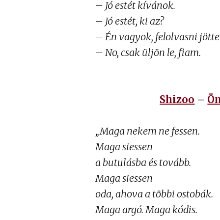
– Jó estét kívánok.
– Jó estét, ki az?
– Én vagyok, felolvasni jött
– No, csak üljön le, fiam.
Shizoo
–
Ön
„Maga nekem ne fessen.
Maga siessen
a butulásba és tovább.
Maga siessen
oda, ahova a többi ostobák.
Maga argó. Maga kódis.