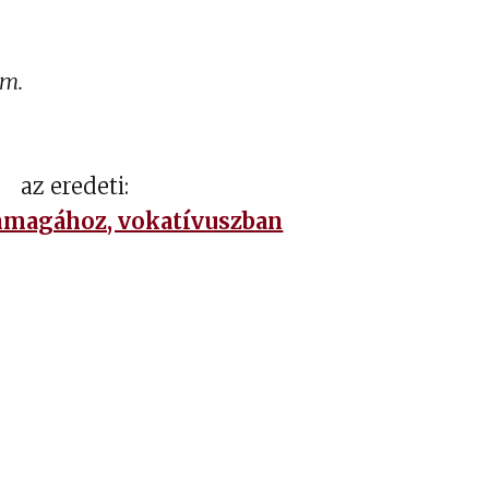
vokatívuszban
–
Magánszám
em.
az eredeti:
magához, vokatívuszban