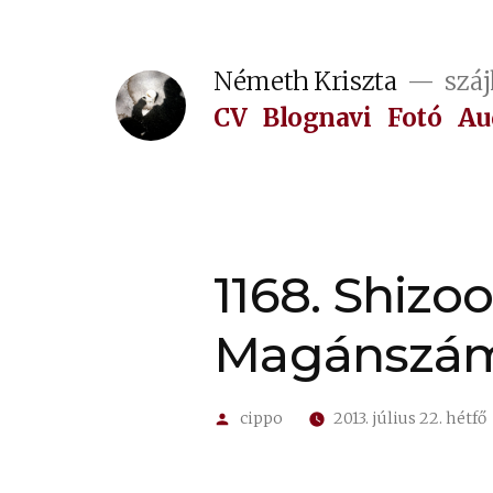
Tartalomhoz
Németh Kriszta
száj
CV
Blognavi
Fotó
Au
1168. Shiz
Magánszá
Szerző:
cippo
2013. július 22. hétfő