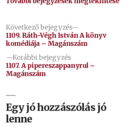
További bejegyzések megtekintése
Bejegyzés
Következő
Következő bejegyzés
bejegyzés:
1109. Ráth-Végh István A könyv
navigáció
komédiája – Magánszám
Előző
Korábbi bejegyzés
bejegyzés:
1107. A pipereszappanyrul –
Magánszám
Egy jó hozzászólás jó
lenne