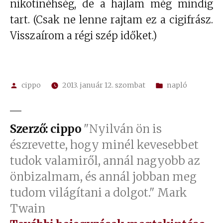
nikotinéhség, de a hajlam még mindig
tart. (Csak ne lenne rajtam ez a cigifrász.
Visszaírom a régi szép időket.)
Szerző:
Kategória:
cippo
2013. január 12. szombat
napló
Szerző: cippo
"Nyilván ön is
észrevette, hogy minél kevesebbet
tudok valamiről, annál nagyobb az
önbizalmam, és annál jobban meg
tudom világítani a dolgot." Mark
Twain