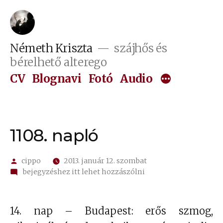
Tartalomhoz
Németh Kriszta
szájhős és
bérelhető alterego
CV
Blognavi
Fotó
Audio
1108. napló
Szerző:
cippo
2013. január 12. szombat
on
bejegyzéshez itt lehet hozzászólni
1108.
napló
14. nap – Budapest: erős szmog,