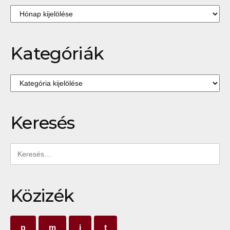
Archívum
Kategóriák
Kategóriák
Keresés
Keresés:
Közizék
p
m
i
t