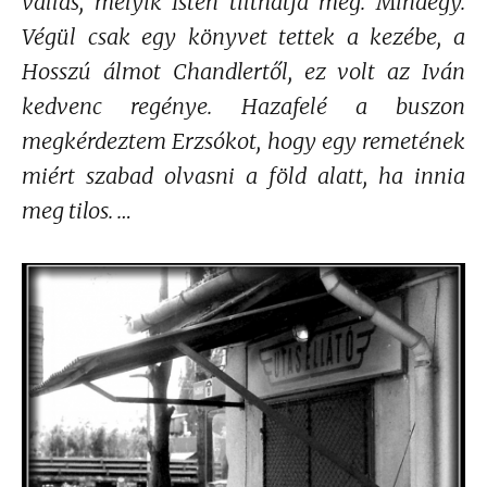
vallás, melyik Isten tilthatja meg. Mindegy.
Végül csak egy könyvet tettek a kezébe, a
Hosszú álmot Chandlertől, ez volt az Iván
kedvenc regénye. Hazafelé a buszon
megkérdeztem Erzsókot, hogy egy remetének
miért szabad olvasni a föld alatt, ha innia
meg tilos. …