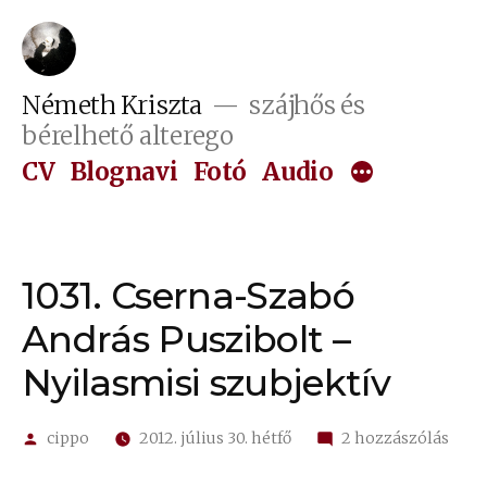
Tartalomhoz
Németh Kriszta
szájhős és
bérelhető alterego
CV
Blognavi
Fotó
Audio
1031. Cserna-Szabó
András Puszibolt –
Nyilasmisi szubjektív
Szerző:
1031.
cippo
2012. július 30. hétfő
2 hozzászólás
Cser
Szab