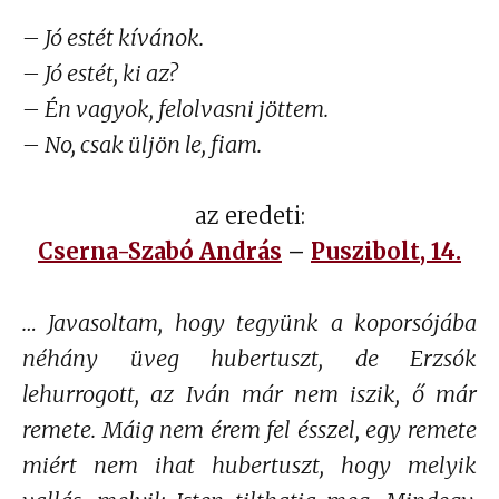
Andr
– Jó estét kívánok.
Pusz
– Jó estét, ki az?
–
Nyil
– Én vagyok, felolvasni jöttem.
szub
– No, csak üljön le, fiam.
cím
beje
az eredeti:
Cserna-Szabó András
–
Puszibolt, 14.
… Javasoltam, hogy tegyünk a koporsójába
néhány üveg hubertuszt, de Erzsók
lehurrogott, az Iván már nem iszik, ő már
remete. Máig nem érem fel ésszel, egy remete
miért nem ihat hubertuszt, hogy melyik