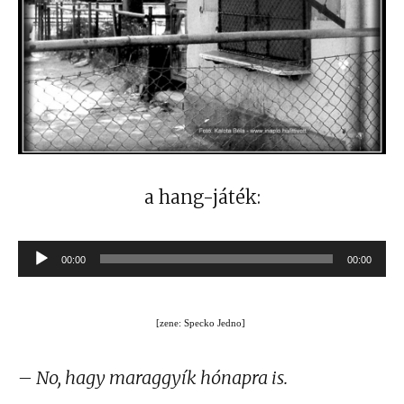
a hang-játék:
Audió
00:00
00:00
lejátszó
[zene: Specko Jedno]
– No, hagy maraggyík hónapra is.