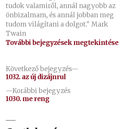
tudok valamiről, annál nagyobb az
önbizalmam, és annál jobban meg
tudom világítani a dolgot." Mark
Twain
További bejegyzések megtekintése
Bejegyzés
Következő
Következő bejegyzés
bejegyzés:
1032. az új dizájnrul
navigáció
Előző
Korábbi bejegyzés
bejegyzés:
1030. me reng