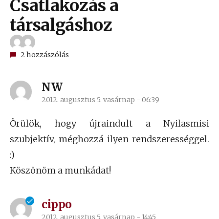
Csatlakozás a
társalgáshoz
2 hozzászólás
NW
2012. augusztus 5. vasárnap - 06:39
szerint:
Örülök, hogy újraindult a Nyilasmisi
szubjektív, méghozzá ilyen rendszerességgel.
:)
Köszönöm a munkádat!
cippo
2012. augusztus 5. vasárnap - 14:45