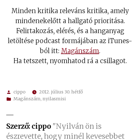
Minden kritika releváns kritika, amely
mindenekelőtt a hallgató prioritása.
Felirtakozás, elérés, és a hanganyag
letöltése podcast formájában az iTunes-
ból itt:
Magánszám
.
Ha tetszett, nyomhatod rá a csillagot.
Szerző:
cippo
2012. július 30. hétfő
Kategória:
Magánszám
,
nyilasmisi
Szerző: cippo
"Nyilván ön is
észrevette, hogy minél kevesebbet