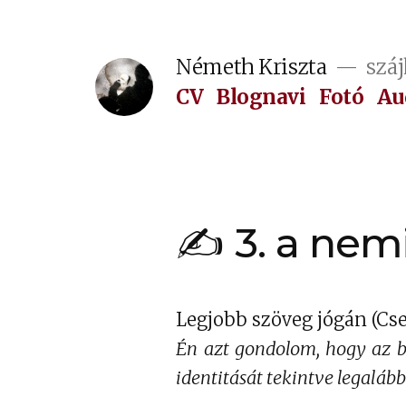
Tartalomhoz
Németh Kriszta
száj
CV
Blognavi
Fotó
Au
✍ 3. a nemi
Legjobb szöveg jógán (Cs
Én azt gondolom, hogy az b
identitását tekintve legalábbi