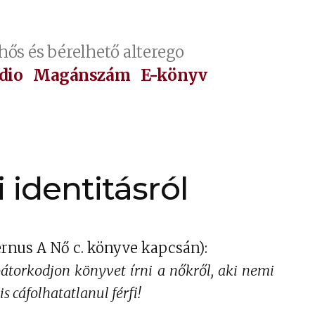
hős és bérelhető alterego
dio
Magánszám
E-könyv
 identitásról
ernus A Nő c. könyve kapcsán):
átorkodjon könyvet írni a nőkről, aki nemi
s cáfolhatatlanul férfi!