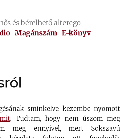
hős és bérelhető alterego
dio
Magánszám
E-könyv
sról
g gésának sminkelve kezembe nyomott
umit
. Tudtam, hogy nem úszom meg
om meg ennyivel, mert Sokszavú