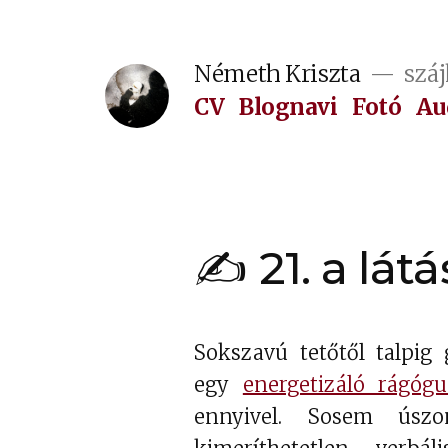
Tartalomhoz
Németh Kriszta
száj
CV
Blognavi
Fotó
Au
✍ 21. a látá
Sokszavú tetőtől talpi
egy
energetizáló rágóg
ennyivel. Sosem úsz