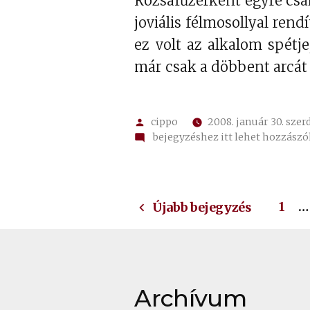
Rózsafűzérként egyre csak
joviális félmosollyal ren
ez volt az alkalom spétj
már csak a döbbent arcát
Szerző:
cippo
2008. január 30. szer
on
bejegyzéshez itt lehet hozzászó
✍
21.
a
Bejegyzések
látásról
1
…
Újabb bejegyzés
lapozása
Archívum