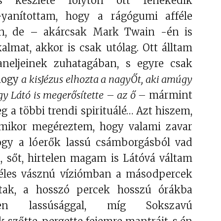
lis készlete folyton ott fenekedik
yanítottam, hogy a rágógumi afféle
án, de – akárcsak Mark Twain -én is
almat, akkor is csak utólag. Ott álltam
aneljeinek zuhatagában, s egyre csak
 hogy
a kisJézus elhozta a nagyŐt, aki amúgy
gy Látó is megerősítette – az ő –
mármint
eg a többi trendi spirituálé… Azt hiszem,
amikor megéreztem, hogy valami zavar
ogy a lóerők lassú csámborgásból vad
 sőt, hirtelen magam is Látóvá váltam
széles vásznú víziómban a másodpercek
tak, a hosszó percek hosszú órákba
len lassúsággal, míg Sokszavú