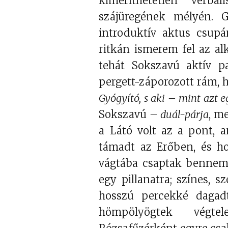
kimeríthetetlen verbá
szájüregének mélyén. G
introduktív aktus csup
ritkán ismerem fel az alk
tehát Sokszavú aktív p
pergett-záporozott rám,
Gyógyító, s aki – mint azt e
Sokszavú
– duál-párja
, m
a Látó volt az a pont, 
támadt az Erőben, és h
vágtába csaptak bennem,
egy pillanatra; színes, 
hosszú percekké dagad
hömpölyögtek végte