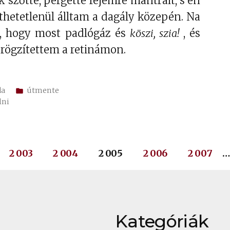
 szőtte, pergette fejemre mantráit, s én
díthetetlenül álltam a dagály közepén. Na
e, hogy most padlógáz és
köszi, szia!
, és
 rögzítettem a retinámon.
Kategória:
da
útmente
lni
2 003
2 004
2 005
2 006
2 007
…
Kategóriák