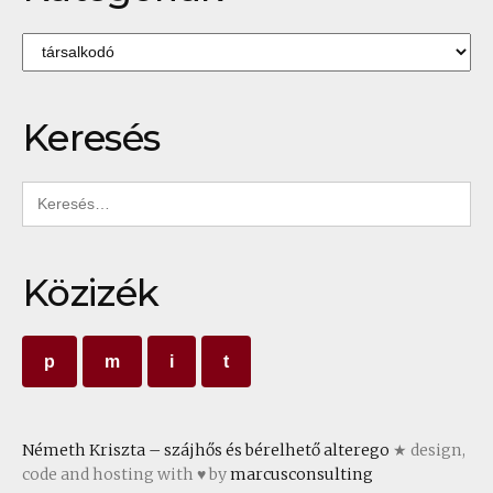
Kategóriák
Keresés
Keresés:
Közizék
p
m
i
t
Németh Kriszta – szájhős és bérelhető alterego
★ design,
code and hosting with ♥ by
marcusconsulting