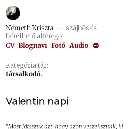
Tartalomhoz
Németh Kriszta
szájhős és
bérelhető alterego
CV
Blognavi
Fotó
Audio
Kategória tár:
társalkodó
Valentin napi
“Most játsszuk azt, hogy azon veszekszünk, ki