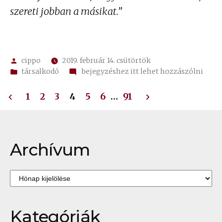
szereti jobban a másikat.”
Szerző:
cippo
2019. február 14. csütörtök
Kategória:
on
társalkodó
bejegyzéshez itt lehet hozzászólni
Valentin
Bejegyzések
napi
1
2
3
4
5
6
…
91
lapozása
Archívum
Archívum
Kategóriák