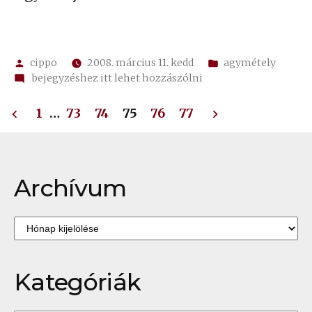
Szerző:
Kategória:
cippo
2008. március 11. kedd
agymétely
on
bejegyzéshez itt lehet hozzászólni
✍
Bejegyzések
73.
1
…
73
74
75
76
77
egysoros
lapozása
Archívum
Archívum
Kategóriák