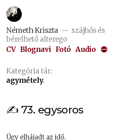
Tartalomhoz
Németh Kriszta
szájhős és
bérelhető alterego
CV
Blognavi
Fotó
Audio
Kategória tár:
agymétely
✍ 73. egysoros
Úgy elhájadt az idő.