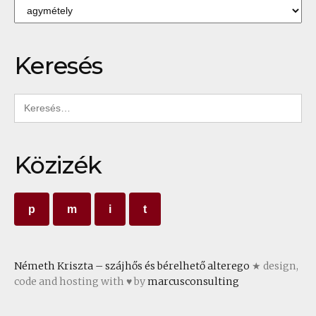
Kategóriák
Keresés
Keresés:
Közizék
p
m
i
t
Németh Kriszta – szájhős és bérelhető alterego
★ design,
code and hosting with ♥ by
marcusconsulting