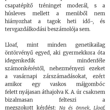
csapatépítő tréninget moderál, s a
húsleves mellett a menüből nem
hiányozhat a tagok heti idő-, és
tervgazdálkodási beszámolója sem.
Lloaf, mint minden genetikailag
öntörvényű egyed, aki gyermekkora óta
idegenkedik mindenféle
számonkéréstől, nehezményezi ezeket
a vasárnapi zárszámadásokat, ezért
amikor egy vaskos májgombóc
felett nyájasan áthajolva K. A. úr csaknem
bizalmasan felteszi a
megszokott kérdést:
Na és önnek, Lloaf,