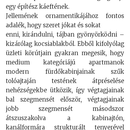
egy építész káeftének.
Jellemének ornamentikájához fontos
adalék, hogy szeret jókat és sokat
enni, kirándulni, tájban gyönyörködni –
kizárólag kocsiablakból. Ebből kifolyólag
üzleti körútjain gyakran megesik, hogy
medium kategóriájú apartmanok
modern fürdőkabinjainak szűk
tolóajtaján testének átpréselése
nehézségekbe ütközik, így végtagjainak
bal szegmensét először, végtagjainak
jobb szegmensét másodszor
átszuszakolva a kabinajtón,
kanálformára strukturált tenyerével