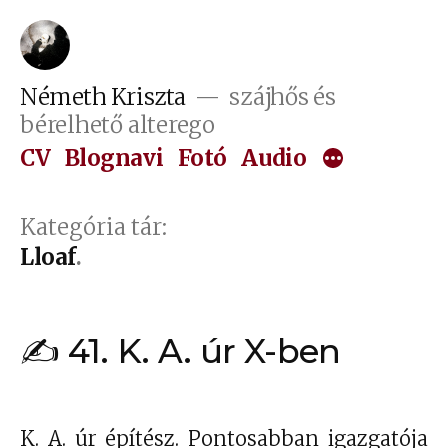
Tartalomhoz
Németh Kriszta
szájhős és
bérelhető alterego
CV
Blognavi
Fotó
Audio
Kategória tár:
Lloaf
✍ 41. K. A. úr X-ben
K. A. úr építész. Pontosabban igazgatója