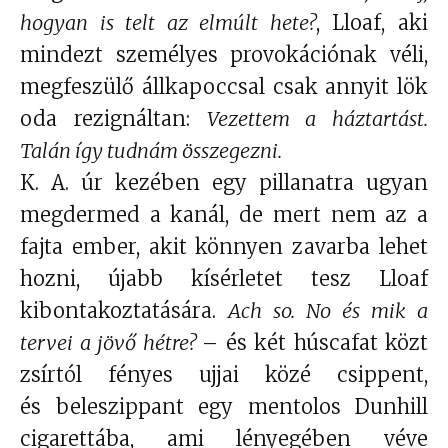
hogyan is telt az elmúlt hete?
, Lloaf, aki
mindezt személyes provokációnak véli,
megfeszülő állkapoccsal csak annyit lök
oda rezignáltan:
Vezettem a háztartást.
Talán így tudnám összegezni.
K. A. úr kezében egy pillanatra ugyan
megdermed a kanál, de mert nem az a
fajta ember, akit könnyen zavarba lehet
hozni, újabb kísérletet tesz Lloaf
kibontakoztatására.
Ach so. No és mik a
tervei a jövő hétre?
– és két húscafat közt
zsírtól fényes ujjai közé csippent,
és beleszippant egy mentolos Dunhill
cigarettába, ami lényegében véve