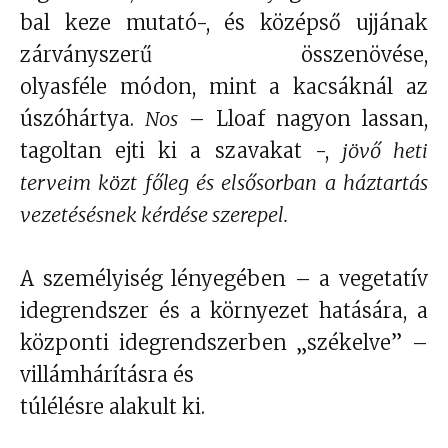
bal keze mutató-, és középső ujjának
zárványszerű összenövése,
olyasféle módon, mint a kacsáknál az
úszóhártya.
Nos
– Lloaf nagyon lassan,
tagoltan ejti ki a szavakat -,
jövő heti
terveim közt főleg és elsősorban a háztartás
vezetésésnek kérdése szerepel.
A személyiség lényegében – a vegetatív
idegrendszer és a környezet hatására, a
központi idegrendszerben „székelve” –
villámhárításra és
túlélésre alakult ki.