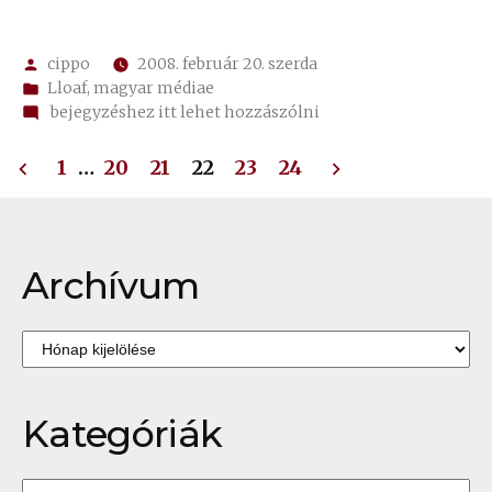
Szerző:
cippo
2008. február 20. szerda
Kategória:
Lloaf
,
magyar médiae
on
bejegyzéshez itt lehet hozzászólni
✍
Bejegyzések
41.
1
…
20
21
22
23
24
K.
lapozása
A.
úr
X-
Archívum
ben
Archívum
Kategóriák