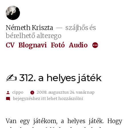
Tartalomhoz
Németh Kriszta
szájhős és
bérelhető alterego
CV
Blognavi
Fotó
Audio
✍ 312. a helyes játék
Szerző:
cippo
2008. augusztus 24. vasárnap
on
bejegyzéshez itt lehet hozzászólni
✍
312.
a
Van egy játékom, a helyes játék. Hogy
helyes