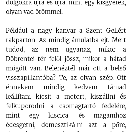
dolgokra újra és újra, mint egy kisgyerek,
olyan vad örömmel.
Például a nagy kanyar a Szent Gellért
rakparton. Az mindig ámulatba ejt. Mert
tudod, az nem ugyanaz, mikor a
Döbrentei tér felől jössz, mikor a hátad
mögött van. Belenéztél már ott a belső
visszapillantóba? Te, az olyan szép. Ott
énnekem mindig kedvem támad
leállítani kicsit a motort, kiszállni és
felkuporodni a csomagtartó fedelére,
mint egy kiscica, és magamhoz
édesgetni, domesztikálni azt a pőre,