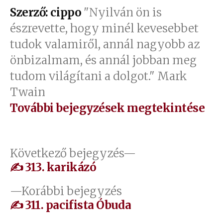
Szerző: cippo
"Nyilván ön is
észrevette, hogy minél kevesebbet
tudok valamiről, annál nagyobb az
önbizalmam, és annál jobban meg
tudom világítani a dolgot." Mark
Twain
További bejegyzések megtekintése
Bejegyzés
Következő
Következő bejegyzés
bejegyzés:
✍ 313. karikázó
navigáció
Előző
Korábbi bejegyzés
bejegyzés:
✍ 311. pacifista Óbuda