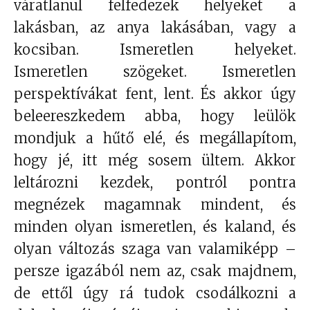
váratlanul felfedezek helyeket a
játék
lakásban, az anya lakásában, vagy a
kocsiban. Ismeretlen helyeket.
Ismeretlen szögeket. Ismeretlen
perspektívákat fent, lent. És akkor úgy
beleereszkedem abba, hogy leülök
mondjuk a hűtő elé, és megállapítom,
hogy jé, itt még sosem ültem. Akkor
leltározni kezdek, pontról pontra
megnézek magamnak mindent, és
minden olyan ismeretlen, és kaland, és
olyan változás szaga van valamiképp –
persze igazából nem az, csak majdnem,
de ettől úgy rá tudok csodálkozni a