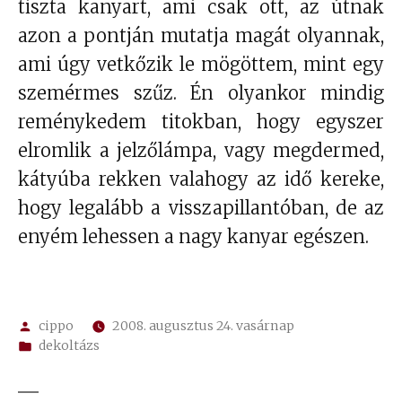
tiszta kanyart, ami csak ott, az útnak
azon a pontján mutatja magát olyannak,
ami úgy vetkőzik le mögöttem, mint egy
szemérmes szűz. Én olyankor mindig
reménykedem titokban, hogy egyszer
elromlik a jelzőlámpa, vagy megdermed,
kátyúba rekken valahogy az idő kereke,
hogy legalább a visszapillantóban, de az
enyém lehessen a nagy kanyar egészen.
Szerző:
cippo
2008. augusztus 24. vasárnap
Kategória:
dekoltázs