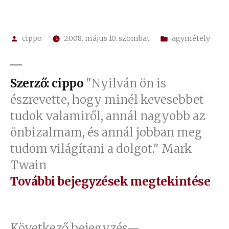
Szerző:
Kategória:
cippo
2008. május 10. szombat
agymétely
Szerző: cippo
"Nyilván ön is
észrevette, hogy minél kevesebbet
tudok valamiről, annál nagyobb az
önbizalmam, és annál jobban meg
tudom világítani a dolgot." Mark
Twain
További bejegyzések megtekintése
Következő
Következő bejegyzés