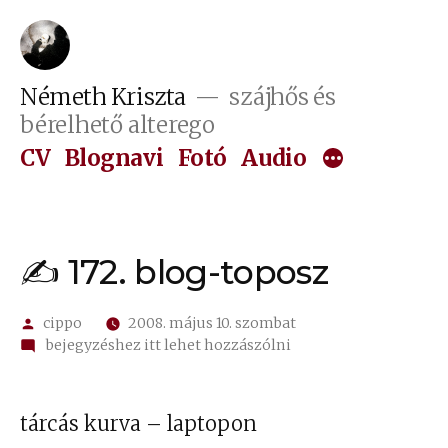
Tartalomhoz
Németh Kriszta
szájhős és
bérelhető alterego
CV
Blognavi
Fotó
Audio
✍ 172. blog-toposz
Szerző:
cippo
2008. május 10. szombat
on
bejegyzéshez itt lehet hozzászólni
✍
172.
blog-
tárcás kurva – laptopon
toposz