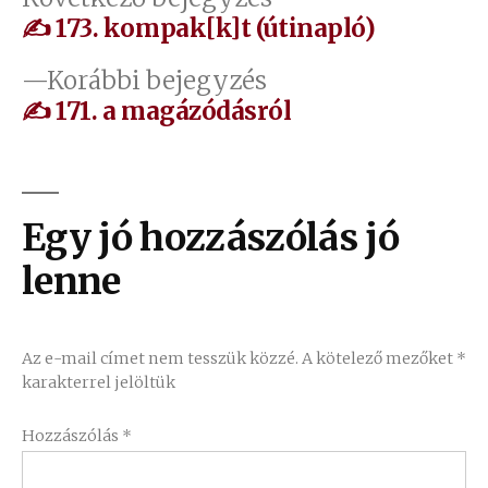
Bejegyzés
bejegyzés:
✍ 173. kompak[k]t (útinapló)
navigáció
Előző
Korábbi bejegyzés
bejegyzés:
✍ 171. a magázódásról
Egy jó hozzászólás jó
lenne
Az e-mail címet nem tesszük közzé.
A kötelező mezőket
*
karakterrel jelöltük
Hozzászólás
*