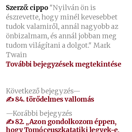
Szerző: cippo
"Nyilván ön is
észrevette, hogy minél kevesebbet
tudok valamiről, annál nagyobb az
önbizalmam, és annál jobban meg
tudom világítani a dolgot." Mark
Twain
További bejegyzések megtekintése
Bejegyzés
Következő
Következő bejegyzés
bejegyzés:
✍ 84. törődelmes vallomás
navigáció
Előző
Korábbi bejegyzés
bejegyzés:
✍ 82. „Azon gondolkozom éppen,
hogy Tomóceuszkatatiki legyek-e,