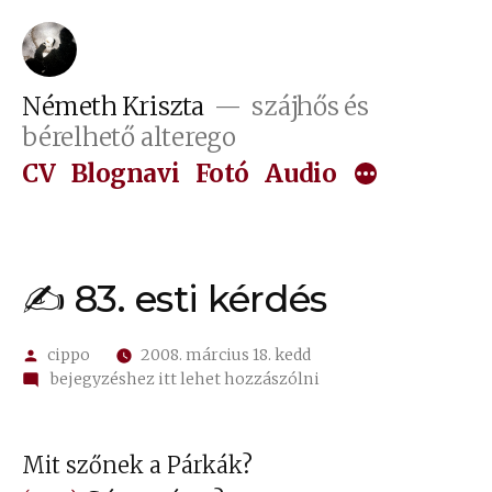
Tartalomhoz
Németh Kriszta
szájhős és
bérelhető alterego
CV
Blognavi
Fotó
Audio
✍ 83. esti kérdés
Szerző:
cippo
2008. március 18. kedd
on
bejegyzéshez itt lehet hozzászólni
✍
83.
esti
Mit szőnek a Párkák?
kérdés