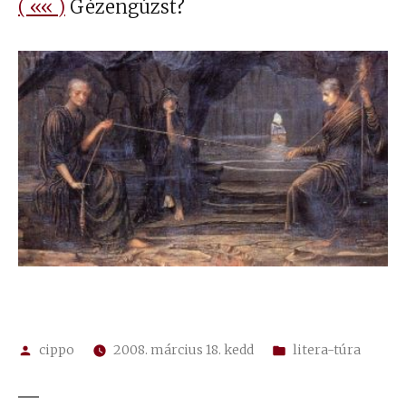
( «« )
Gézengúzst?
Szerző:
Kategória:
cippo
2008. március 18. kedd
litera-túra