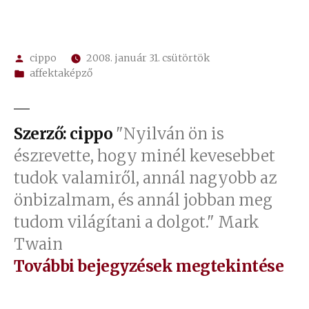
Szerző:
cippo
2008. január 31. csütörtök
Kategória:
affektaképző
Szerző: cippo
"Nyilván ön is
észrevette, hogy minél kevesebbet
tudok valamiről, annál nagyobb az
önbizalmam, és annál jobban meg
tudom világítani a dolgot." Mark
Twain
További bejegyzések megtekintése