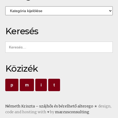
Kategóriák
Keresés
Keresés:
Közizék
p
m
i
t
Németh Kriszta – szájhős és bérelhető alterego
★ design,
code and hosting with ♥ by
marcusconsulting