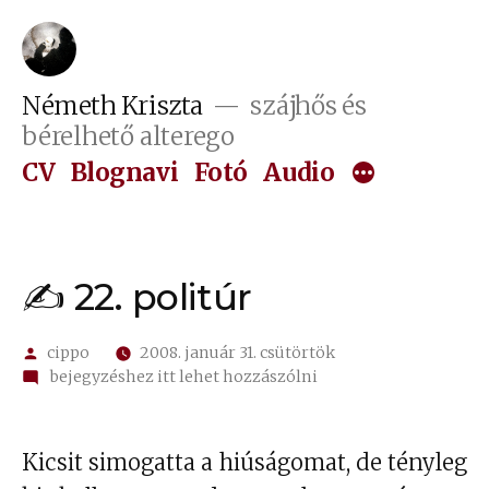
Tartalomhoz
Németh Kriszta
szájhős és
bérelhető alterego
CV
Blognavi
Fotó
Audio
✍ 22. politúr
Szerző:
cippo
2008. január 31. csütörtök
on
bejegyzéshez itt lehet hozzászólni
✍
22.
politúr
Kicsit simogatta a hiúságomat, de tényleg