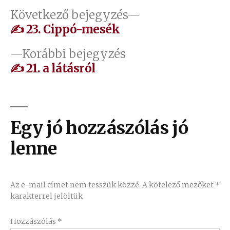
Bejegyzés
Következő
Következő bejegyzés
bejegyzés:
✍ 23. Cippó-mesék
navigáció
Előző
Korábbi bejegyzés
bejegyzés:
✍ 21. a látásról
Egy jó hozzászólás jó
lenne
Az e-mail címet nem tesszük közzé.
A kötelező mezőket
*
karakterrel jelöltük
Hozzászólás
*