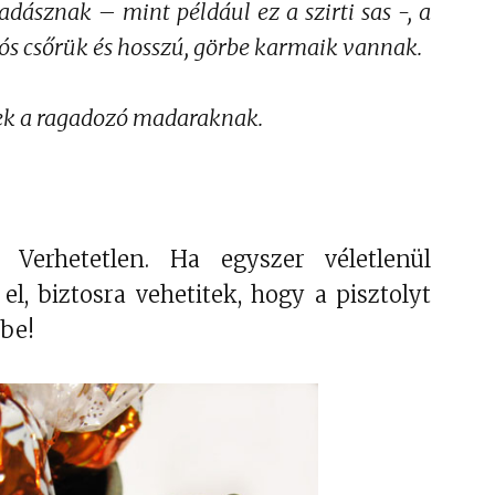
adásznak – mint például ez a szirti sas -, a
Magyar
 csőrük és hosszú, görbe karmaik vannak.
Dramaturgia
Kisállatkertje/
Lindt
ek a ragadozó madaraknak.
 Verhetetlen. Ha egyszer véletlenül
l, biztosra vehetitek, hogy a pisztolyt
 be!