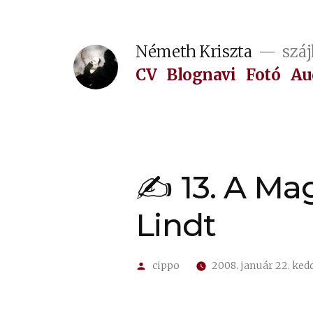
Tartalomhoz
Németh Kriszta
száj
CV
Blognavi
Fotó
Au
✍ 13. A Mag
Lindt
Szerző:
cippo
2008. január 22. ked