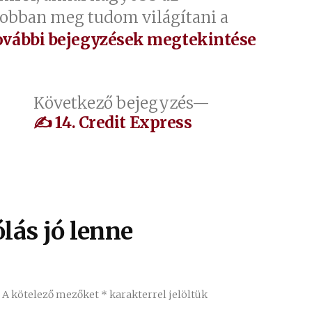
jobban meg tudom világítani a
ovábbi bejegyzések megtekintése
őző
Következő
Következő bejegyzés
jegyzés:
bejegyzés:
✍ 14. Credit Express
lás jó lenne
.
A kötelező mezőket
*
karakterrel jelöltük