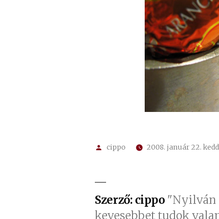
Szerző:
cippo
2008. január 22. kedd
Szerző: cippo
"Nyilván 
kevesebbet tudok vala