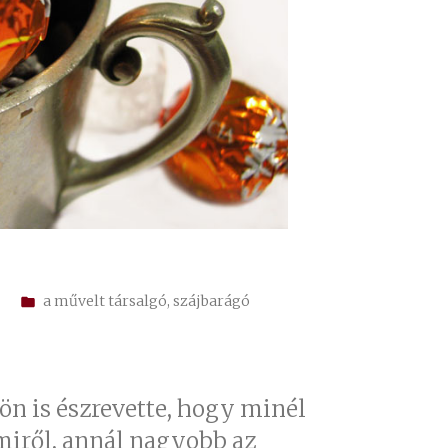
Kategória:
a művelt társalgó
,
szájbarágó
ön is észrevette, hogy minél
miről, annál nagyobb az