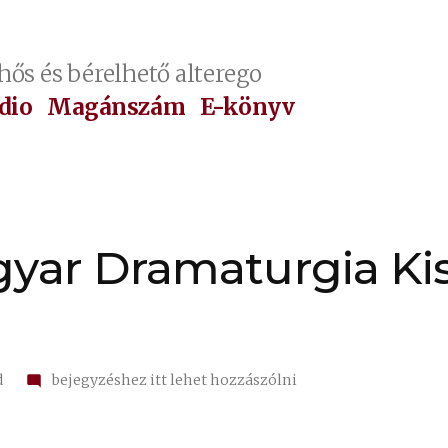
hős és bérelhető alterego
dio
Magánszám
E-könyv
yar Dramaturgia Kisá
on
d
bejegyzéshez itt lehet hozzászólni
✍
13.
A