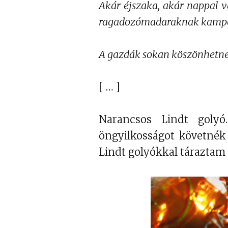
Akár éjszaka, akár nappal v
ragadozómadaraknak kampós
A gazdák sokan köszönhetn
[ … ]
Narancsos Lindt golyó.
öngyilkosságot követnék e
Lindt golyókkal táraztam