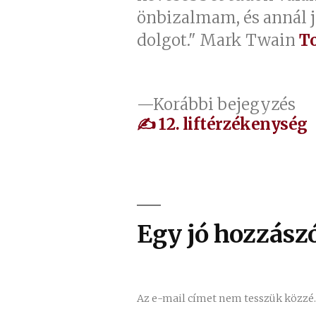
önbizalmam, és annál 
dolgot." Mark Twain
T
Bejegyzés
El
Korábbi bejegyzés
be
✍ 12. liftérzékenység
navigáció
Egy jó hozzászó
Az e-mail címet nem tesszük közzé