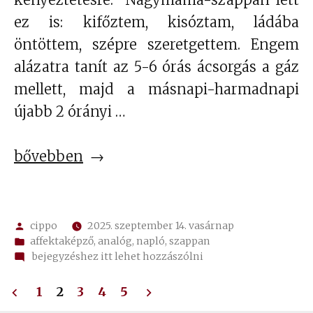
ez is: kifőztem, kisóztam, ládába
öntöttem, szépre szeretgettem. Engem
alázatra tanít az 5-6 órás ácsorgás a gáz
mellett, majd a másnapi-harmadnapi
újabb 2 órányi …
„A
bővebben
„dafke
Kloé””
Szerző:
cippo
2025. szeptember 14. vasárnap
Kategória:
affektaképző
,
analóg
,
napló
,
szappan
on
bejegyzéshez itt lehet hozzászólni
A
Bejegyzések
„dafke
1
2
3
4
5
Kloé”