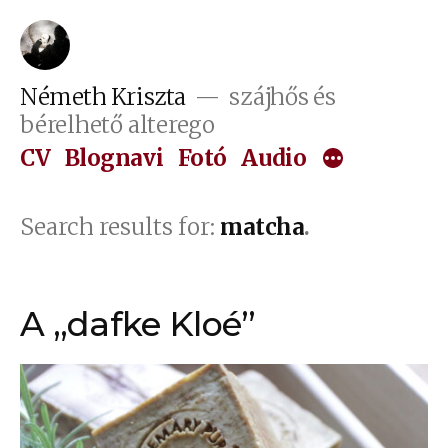
Tartalomhoz
Németh Kriszta
szájhős és
bérelhető alterego
CV
Blognavi
Fotó
Audio
Search results for:
matcha
A „dafke Kloé”