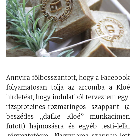
Annyira fölbosszantott, hogy a Facebook
folyamatosan tolja az arcomba a Kloé
hirdetést, hogy indulatból terveztem egy
rizsproteines-rozmaringos szappant (a
beszédes „dafke Kloé” munkacímen
futott) hajmosásra és egyéb testi-lelki
kényeztetésre. Nagymama-szappan lett