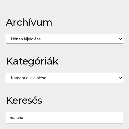
lapozása
Archívum
Archívum
Kategóriák
Kategóriák
Keresés
Keresés: